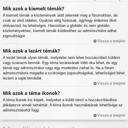
Mik azok a kiemelt témák?
A kiemelt témák a közlemények alatt jelennek meg a fórumokban, de
csak az első oldalon. Gyakran elég fontosak, úgyhogy érdemes őket
elolvasnod, ha lehetséges. Hasonlóan a globális és nem globális
közleményekhez, kiemelt témák küldéséhez az adminisztrátor adhat
jogosultságot.
Vissza a tetejére
Mik azok a lezárt témák?
A lezárt témák olyan témák, melyekbe nem lehet hozzászólást küldeni
vagy szavazni bennük. Egy téma lezárásának több oka lehet, és egy
témát egy adminisztrátor vagy egy moderátor zárhat le. Ha a fórum
adminisztrátora megadta a szükséges jogosultságokat, lehetőséged lehet
lezárni a saját témáidat.
Vissza a tetejére
Mik azok a téma ikonok?
A téma ikonok kis képek, melyeket a küldő társít a hozzászólásához
jelképezve annak tartalmát. A téma ikonok használatának lehetősége az
adminisztrátortól függ.
Vissza a tetejére