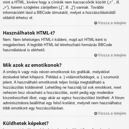
mint a HTML, kivéve hogy a címkék nem kacsacsőrök között („<” , ill.
„>”), hanem szögletes zárójelben („[”, ill. „]”) vannak. További
információért lásd a BBCode útmutatót, melyet a hozzászólásküldő
oldalról érhetsz el.
Vissza a tetejére
Használhatok HTML-t?
Nem. Nem lehetséges HTML-t küldeni, majd azt HTML-ként is
megjeleníteni. A legtöbb HTML-lel létrehozható formázás BBCode
használatával is elérhető.
Vissza a tetejére
Mik azok az emotikonok?
A smiley-k vagy más néven emotikonok kis grafikák, melyekkel
érzéseket lehet kifejezni. Például a :) vidámot/boldogot, a :( szomorút
jelent. A használható emotikonok teljes listája megtalálható a
hozzászólás küldésénél. Lehetőleg ne használj túl sok emotikont, mert
nehezen lesz olvasható a hozzászólás, ezért pedig egy moderátor
kiszerkesztheti őket, vagy akár az egész hozzászólást törölheti. A fórum
adminisztrátora beállíthat egy felső korlátot, melynél nem használhatsz
több emotikont egy hozzászólásban.
Vissza a tetejére
Küldhetek képeket?