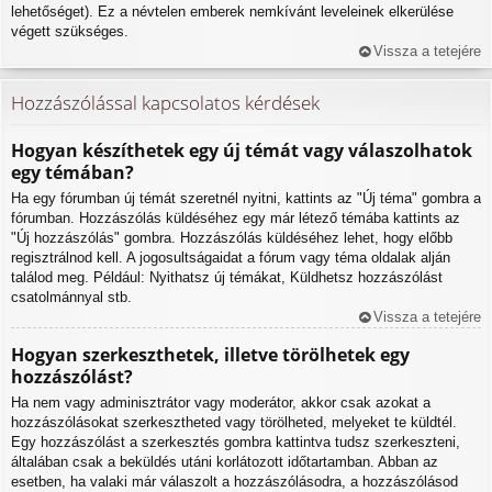
lehetőséget). Ez a névtelen emberek nemkívánt leveleinek elkerülése
végett szükséges.
Vissza a tetejére
Hozzászólással kapcsolatos kérdések
Hogyan készíthetek egy új témát vagy válaszolhatok
egy témában?
Ha egy fórumban új témát szeretnél nyitni, kattints az "Új téma" gombra a
fórumban. Hozzászólás küldéséhez egy már létező témába kattints az
"Új hozzászólás" gombra. Hozzászólás küldéséhez lehet, hogy előbb
regisztrálnod kell. A jogosultságaidat a fórum vagy téma oldalak alján
találod meg. Például: Nyithatsz új témákat, Küldhetsz hozzászólást
csatolmánnyal stb.
Vissza a tetejére
Hogyan szerkeszthetek, illetve törölhetek egy
hozzászólást?
Ha nem vagy adminisztrátor vagy moderátor, akkor csak azokat a
hozzászólásokat szerkesztheted vagy törölheted, melyeket te küldtél.
Egy hozzászólást a szerkesztés gombra kattintva tudsz szerkeszteni,
általában csak a beküldés utáni korlátozott időtartamban. Abban az
esetben, ha valaki már válaszolt a hozzászólásodra, a hozzászólásod