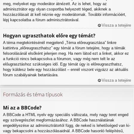
meg, melyeket egy moderátor átnézett. Az is lehet, hogy az
adminisztrátor egy olyan csoportba helyezett téged, akiknek a
hozzászólásait át kell néznie egy moderátornak. További információért,
lépj kapcsolatba a fórum adminisztrátorával.
Vissza a tetejére
Hogyan ugraszthatok előre egy témát?
A téma megtekintésénél megjelenő „Téma előreugrasztása” linkre
kattintva „előreugraszthatsz” egy témát a fórum tetejére, hogy a témák
felsorolásánál elsőként jelenjen meg. Ha nem látod ezt a linket, akkor ez
a funkció nincs bekapcsolva a fórumon, vagy még nem telt le az
előugrasztáshoz szükséges idő. Egy témát úgy is előreugraszthatsz,
hogy küldesz bele egy hozzászólást – ennél viszont vigyázz az aktuális
fórum szabályainak betartására.
Vissza a tetejére
Formázás és téma típusok
Mi az a BBCode?
A BBCode a HTML nyelv egy speciális változata, mely nagy teret enged
egy szövegrészlet megformázásához. A BBCode használatának
engedélyezése az adminisztrátortól függ, de neked is lehetőséged van ki-
vagy bekapcsolni a hozzászólásaidnál. A BBCode hasonló felépítésű,