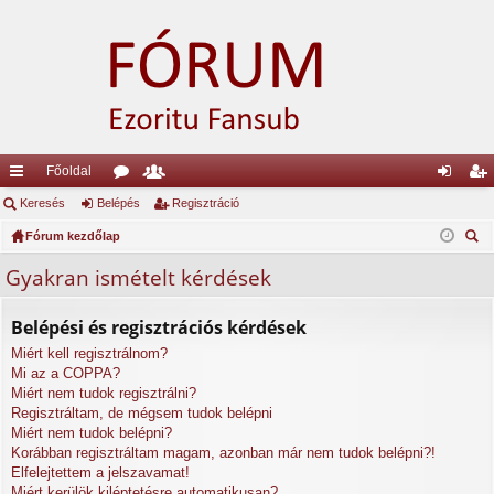
Főoldal
yo
Keresés
Belépés
ór
ag
Regisztráció
el
eg
rs
Fórum kezdőlap
u
lis
ép
is
ere
lin
m
ta
és
ztr
Gyakran ismételt kérdések
sé
ke
ok
ác
s
Belépési és regisztrációs kérdések
k
ió
Miért kell regisztrálnom?
Mi az a COPPA?
Miért nem tudok regisztrálni?
Regisztráltam, de mégsem tudok belépni
Miért nem tudok belépni?
Korábban regisztráltam magam, azonban már nem tudok belépni?!
Elfelejtettem a jelszavamat!
Miért kerülök kiléptetésre automatikusan?