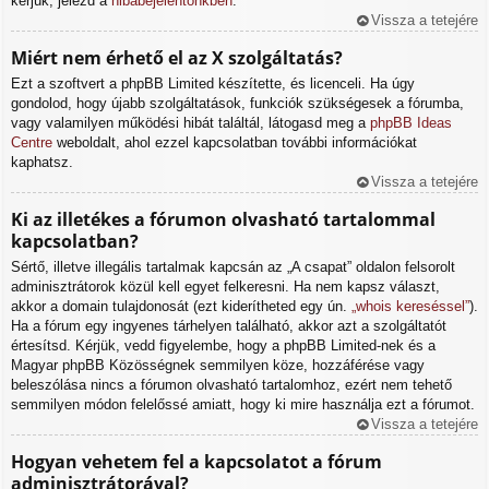
kérjük, jelezd a
hibabejelentőnkben
.
Vissza a tetejére
Miért nem érhető el az X szolgáltatás?
Ezt a szoftvert a phpBB Limited készítette, és licenceli. Ha úgy
gondolod, hogy újabb szolgáltatások, funkciók szükségesek a fórumba,
vagy valamilyen működési hibát találtál, látogasd meg a
phpBB Ideas
Centre
weboldalt, ahol ezzel kapcsolatban további információkat
kaphatsz.
Vissza a tetejére
Ki az illetékes a fórumon olvasható tartalommal
kapcsolatban?
Sértő, illetve illegális tartalmak kapcsán az „A csapat” oldalon felsorolt
adminisztrátorok közül kell egyet felkeresni. Ha nem kapsz választ,
akkor a domain tulajdonosát (ezt kiderítheted egy ún.
„whois kereséssel”
).
Ha a fórum egy ingyenes tárhelyen található, akkor azt a szolgáltatót
értesítsd. Kérjük, vedd figyelembe, hogy a phpBB Limited-nek és a
Magyar phpBB Közösségnek semmilyen köze, hozzáférése vagy
beleszólása nincs a fórumon olvasható tartalomhoz, ezért nem tehető
semmilyen módon felelőssé amiatt, hogy ki mire használja ezt a fórumot.
Vissza a tetejére
Hogyan vehetem fel a kapcsolatot a fórum
adminisztrátorával?