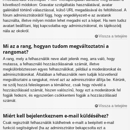
következő módokon: Gravatar szolgáltatás használatával, avatar
galériából történő választással, külső URL megadásával és feltöltéssel. A
fórum adminisztrátorától függ, hogy engedélyezett-e az avatarok
használta, illetve milyen módon lehet megadni ezt a képet. Ha nem tudsz
avatart beállítani, lépj kapcsolatba egy adminisztrátorral, és tájékozódj
nála az okokról.
Vissza a tetejére
Mi az a rang, hogyan tudom megváltoztatni a
rangomat?
A rang, mely a felhasználók neve alatt jelenik meg, arra való, hogy
mutassa, a felhasználó hozzászólásainak számát, illetve
megkülönböztessen egyes felhasználókat, például a moderátorokat és
adminisztrátorokat. Általában a felhasználók nem tudják közvetlenül
megváltoztatni a rangjukat, mivel azt az adminisztrátor állítja be. Kérünk,
ne szólj hozzá feleslegesen a témákhoz, csak hogy növeld a
hozzászólásaid számát, hiszen valószínű, hogy ezt a moderátorok fel
fogják fedezni, és egyszerűen csökkenteni fogják a hozzászólásaid
számát.
Vissza a tetejére
Miért kell bejelentkeznem e-mail küldéséhez?
Csak regisztrált felhasználók küldhetnek e-mailt a beépített e-mail
funkció segítségével (ha az adminisztrátor bekapcsolta ezt a