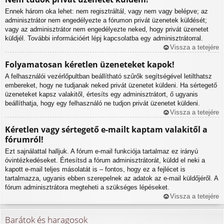
Ennek három oka lehet: nem regisztráltál, vagy nem vagy belépve; az
adminisztrátor nem engedélyezte a fórumon privát üzenetek küldését;
vagy az adminisztrátor nem engedélyezte neked, hogy privát üzenetet
küldjél. További információért lépj kapcsolatba egy adminisztrátorral.
Vissza a tetejére
Folyamatosan kéretlen üzeneteket kapok!
A felhasználói vezérlőpultban beállítható szűrők segítségével letilthatsz
embereket, hogy ne tudjanak neked privát üzenetet küldeni. Ha sértegető
üzeneteket kapsz valakitől, értesíts egy adminisztrátort, ő ugyanis
beállíthatja, hogy egy felhasználó ne tudjon privát üzenetet küldeni.
Vissza a tetejére
Kéretlen vagy sértegető e-mailt kaptam valakitől a
fórumról!
Ezt sajnálattal halljuk. A fórum e-mail funkciója tartalmaz ez irányú
óvintézkedéseket. Értesítsd a fórum adminisztrátorát, küldd el neki a
kapott e-mail teljes másolatát is – fontos, hogy ez a fejlécet is
tartalmazza, ugyanis ebben szerepelnek az adatok az e-mail küldőjéről. A
fórum adminisztrátora megteheti a szükséges lépéseket.
Vissza a tetejére
Barátok és haragosok