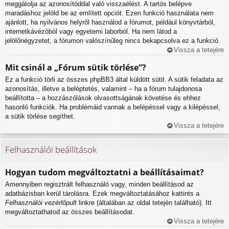
meggátolja az azonosítóddal való visszaélést. A tartós belépve
maradáshoz jelöld be az említett opciót. Ezen funkció használata nem
ajánlott, ha nyilvános helyről használod a fórumot, például könyvtárból,
internetkávézóból vagy egyetemi laborból. Ha nem látod a
jelölőnégyzetet, a fórumon valószínűleg nincs bekapcsolva ez a funkció.
Vissza a tetejére
Mit csinál a „Fórum sütik törlése”?
Ez a funkció törli az összes phpBB3 által küldött sütit. A sütik feladata az
azonosítás, illetve a beléptetés, valamint – ha a fórum tulajdonosa
beállította – a hozzászólások olvasottságának követése és ehhez
hasonló funkciók. Ha problémáid vannak a belépéssel vagy a kilépéssel,
a sütik törlése segíthet.
Vissza a tetejére
Felhasználói beállítások
Hogyan tudom megváltoztatni a beállításaimat?
Amennyiben regisztrált felhasználó vagy, minden beállításod az
adatbázisban kerül tárolásra. Ezek megváltoztatásához kattints a
Felhasználói vezérlőpult
linkre (általában az oldal tetején található). Itt
megváltoztathatod az összes beállításodat.
Vissza a tetejére