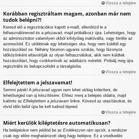
Vissza a tetejére
Korábban regisztráltam magam, azonban már nem
tudok belépni?!
Keresd elő a regisztrációkor kapott e-mailt, ellenőrizd le a
felhasználóneved és a jelszavad, majd próbálkozz újra. Lehetséges, hogy
az adminisztrátor valamilyen okból kifolyólag inaktiválta, vagy törölte az
azonosítód. Ez utóbbinak egy lehetséges oka, hogy nem küldtél egy
hozzászólást se. Néhány fórumon ugyanis szokás, hogy bizonyos
időközönként eltávolítják az olyan felhasználókat, akik nem küldtek
hozzászólást, hogy csökkentsék az adatbázis méretét. Próbálj meg újra
regisztrálni és bekapcsolódni a társalgásba.
Vissza a tetejére
Elfelejtettem a jelszavamat!
Semmi pánik! A jelszavad ugyan nem lehet utólag kideríteni, de
lehetőséged van új készítésére. Ehhez menj a belépés oldalra, majd
kattints az
Elfelejtettem a jelszavam
linkre. Kövesd az utasításokat, és
rövid időn belül újra be kell tudnod lépned.
Vissza a tetejére
Miért kerülök kiléptetésre automatikusan?
Ha belépéskor nem jelölöd be az
Emlékezzen rám
opciót, a rendszer
csak egy előre meghatározott ideig hagy belépve. Ez a viselkedés