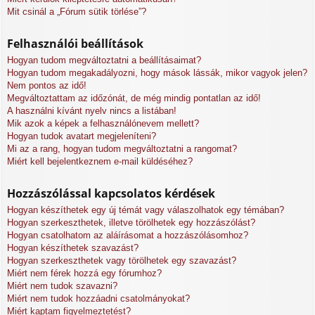
Mit csinál a „Fórum sütik törlése”?
Felhasználói beállítások
Hogyan tudom megváltoztatni a beállításaimat?
Hogyan tudom megakadályozni, hogy mások lássák, mikor vagyok jelen?
Nem pontos az idő!
Megváltoztattam az időzónát, de még mindig pontatlan az idő!
A használni kívánt nyelv nincs a listában!
Mik azok a képek a felhasználónevem mellett?
Hogyan tudok avatart megjeleníteni?
Mi az a rang, hogyan tudom megváltoztatni a rangomat?
Miért kell bejelentkeznem e-mail küldéséhez?
Hozzászólással kapcsolatos kérdések
Hogyan készíthetek egy új témát vagy válaszolhatok egy témában?
Hogyan szerkeszthetek, illetve törölhetek egy hozzászólást?
Hogyan csatolhatom az aláírásomat a hozzászólásomhoz?
Hogyan készíthetek szavazást?
Hogyan szerkeszthetek vagy törölhetek egy szavazást?
Miért nem férek hozzá egy fórumhoz?
Miért nem tudok szavazni?
Miért nem tudok hozzáadni csatolmányokat?
Miért kaptam figyelmeztetést?