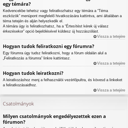
egy témára?
Kedvencekbe tehetsz vagy feliratkozhatsz egy témára a “Téma
eszközök” menüpont megfelelő hivatkozására kattintva, ami általában a
téma tetején és alján helyezkedik el.
A témára úgy is feliratkozhatsz, ha a “Értesítést kérek új válasz
érkezésekor” opció bejelölésével küldesz új hozzászólást.
Vissza a tetejére
Hogyan tudok feliratkozni egy fórumra?
Egy fórumra úgy tudsz feliratkozni, hogy a fórum oldalán alul a
„Feliratkozás a fórumra” linkre kattintasz.
Vissza a tetejére
Hogyan tudok leiratkozni?
A leiratkozáshoz menj a felhasználói vezérlőpultra, és kövesd a linkeket
a feliratkozásaidhoz.
Vissza a tetejére
Csatolmányok
Milyen csatolmányok engedélyezettek ezen a
fórumon?