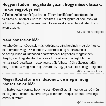
Hogyan tudom megakadályozni, hogy mások lássák,
mikor vagyok jelen?
A Felhasználói vezérlőpultban a „Fórum beállítások” menüpont alatt
található a „Jelenlét elrejtése” beállítás. Ha ezt
Igen
re állítod, csak az
adminisztrátorok, a moderátorok, illetve saját magad fogod látni, hogy
jelen vagy-e.
Vissza a tetejére
Nem pontos az idő!
Feltehetően az időpontok más időzóna szerint kerülnek megjelenítésre,
mint amiben vagy. Ez esetben változtasd meg a felhasználói
vezérlőpultban az időzónád a tartózkodási helyednek megfelelően.
Kérjük, vedd figyelembe, hogy az időzónát – mint a legtöbb más
felhasználói beállítást – csak regisztrált felhasználók változtathatják
meg. Tehát ha még nem regisztráltál, ez egy jó alakalom, hogy megtedd.
Vissza a tetejére
Megváltoztattam az időzónát, de még mindig
pontatlan az idő!
Ha biztos vagy benne, hogy helyes időzónát adtál meg, de az idő még
mindig más, akkor a szerver órája pontatlan. Kérjük, értesíts erről egy
adminisztrátort.
Vissza a tetejére