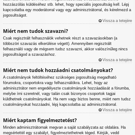
hozzászólás küldéséhez stb. lehet, hogy speciális jogosultság kell. Lépj
kapcsolatba egy moderátorral vagy egy adminisztrátorral, és kérelmezd a
jogosultságot.
Vissza a tetejére
Miért nem tudok szavazni?
Csak regisztrált felhasználók vehetnek részt a szavazásokban (a
többszöri szavazás elkerülése végett). Amennyiben regisztrált
felhasználó vagy de mégsem tudsz szavazni, akkor valószínűleg nincs
jogosultságod a szavazáshoz.
Vissza a tetejére
Miért nem tudok hozzáadni csatolmányokat?
A csatolmányok feltöltéséhez szükséges jogosultság megadható
fórumokra, csoportokra vagy felhasználókra. Lehet, hogy az
adminisztrátor nem engedélyezte csatolmányok hozzáadását a fórumba,
melybe írni szeretnél, vagy talán csak bizonyos csoportok tagjai
küldhetnek csatolmányokat. Ha nem vagy biztos benne, miért nem tudsz
csatolmányokat hozzáadni, lépj kapcsolatba az adminisztrátorral.
Vissza a tetejére
Miért kaptam figyelmeztetést?
Minden adminisztrátornak megvan a saját szabályzata az oldalára. Ha
megsértettél egy szabályt, figyelmeztethetnek téged. Kérjük, vedd