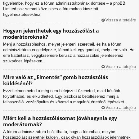
figyelembe, hogy ez a fórum adminisztrátorának döntése – a phpBB
Limited-nak semmi köze nincs a fórumokon kiosztott
figyelmeztetésekhez.
Vissza a tetejére
Hogyan jelenthetek egy hozzászólást a
moderátoroknak?
Menj a hozzászóláshoz, melyet jelenteni szeretnél, és ha a fórum
adminisztrátora engedélyezte, látnod kell egy gombot, mely erre való. Ha
erre kattintasz, végigkísérésre kerülsz a hozzászólás jelentéséhez
szükséges lépéseken.
Vissza a tetejére
Mire való az „Elmentés” gomb hozzászólás
küldésénél?
Ezzel elmentheted a még nem befejezett üzeneted, majd később
folytathatod, és elküldheted. Egy piszkozat betöltéséhez menj a
felhasználói vezérlőpultra és kövesd a maguktól értetődő lépéseket.
Vissza a tetejére
Miért kell a hozzászólásomat jóváhagynia egy
moderátornak?
A fórum adminisztrátora beállíthatta, hogy a fórumban, melybe
hozzászólást szeretnél küldeni, csak olyan hozzászólások jelenhetnek