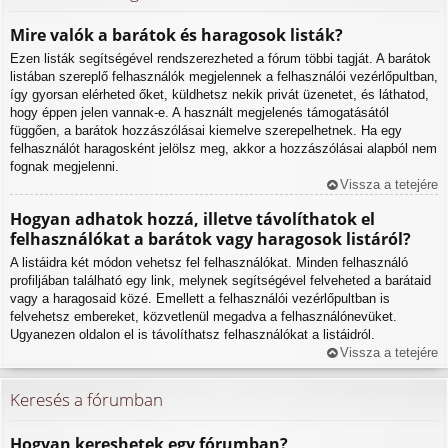
Mire valók a barátok és haragosok listák?
Ezen listák segítségével rendszerezheted a fórum többi tagját. A barátok
listában szereplő felhasználók megjelennek a felhasználói vezérlőpultban,
így gyorsan elérheted őket, küldhetsz nekik privát üzenetet, és láthatod,
hogy éppen jelen vannak-e. A használt megjelenés támogatásától
függően, a barátok hozzászólásai kiemelve szerepelhetnek. Ha egy
felhasználót haragosként jelölsz meg, akkor a hozzászólásai alapból nem
fognak megjelenni.
Vissza a tetejére
Hogyan adhatok hozzá, illetve távolíthatok el
felhasználókat a barátok vagy haragosok listáról?
A listáidra két módon vehetsz fel felhasználókat. Minden felhasználó
profiljában található egy link, melynek segítségével felveheted a barátaid
vagy a haragosaid közé. Emellett a felhasználói vezérlőpultban is
felvehetsz embereket, közvetlenül megadva a felhasználónevüket.
Ugyanezen oldalon el is távolíthatsz felhasználókat a listáidról.
Vissza a tetejére
Keresés a fórumban
Hogyan kereshetek egy fórumban?