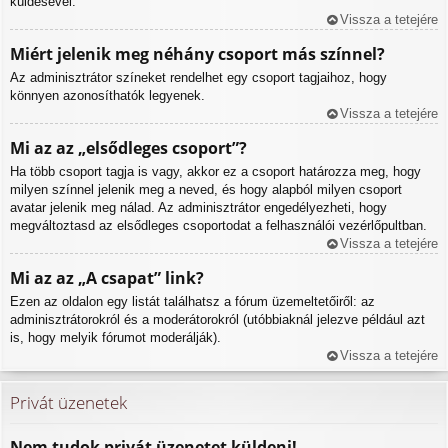
küldésével.
Vissza a tetejére
Miért jelenik meg néhány csoport más színnel?
Az adminisztrátor színeket rendelhet egy csoport tagjaihoz, hogy
könnyen azonosíthatók legyenek.
Vissza a tetejére
Mi az az „elsődleges csoport”?
Ha több csoport tagja is vagy, akkor ez a csoport határozza meg, hogy
milyen színnel jelenik meg a neved, és hogy alapból milyen csoport
avatar jelenik meg nálad. Az adminisztrátor engedélyezheti, hogy
megváltoztasd az elsődleges csoportodat a felhasználói vezérlőpultban.
Vissza a tetejére
Mi az az „A csapat” link?
Ezen az oldalon egy listát találhatsz a fórum üzemeltetőiről: az
adminisztrátorokról és a moderátorokról (utóbbiaknál jelezve például azt
is, hogy melyik fórumot moderálják).
Vissza a tetejére
Privát üzenetek
Nem tudok privát üzenetet küldeni!