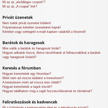
Mi az az „elsődleges csoport”?
Mi az az „A csapat” link?
Privát üzenetek
Nem tudok privát üzenetet küldeni!
Folyamatosan kéretlen üzeneteket kapok!
Kéretlen vagy sértegető e-mailt kaptam valakitől a fórumról!
Barátok és haragosok
Mire valók a barátok és haragosok listák?
Hogyan adhatok hozzá, illetve távolíthatok el felhasználókat a barátok
vagy haragosok listáról?
Keresés a fórumban
Hogyan kereshetek egy fórumban?
Miért nem ad vissza találatot a keresésem?
A keresésem miért ad vissza üres oldalt!?
Hogyan kereshetek a tagok között?
Hogyan találhatom meg a saját hozzászólásaimat és témáimat?
Feliratkozások és kedvencek
Mi a különbség a kedvencekbe tétel és a feliratkozás között?