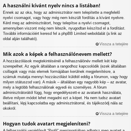
A használni kívánt nyelv nincs a listában!
Ennek az az oka, hogy az adminisztrátor nem telepítette a megfelelő
nyelvi csomagot, vagy hogy még nem készült fordítás a kívánt nyelvre.
Kérd meg az adminisztrátort, hogy telepítse a nyelvi csomagot,
amennyiben viszont még nem létezik, nyugodtan készítsd el a fordítást.
További információért keresd fel a phpBB Limited weboldalát (a link az
oldal alján található).
Vissza a tetejére
Mik azok a képek a felhasználónevem mellett?
A hozzászólások megtekintésénél a felhasználónév mellett két kép
szerepelhet. Az egyik általában a rangodhoz kapcsolódik (ezek általában
csillagok vagy más elemek formájában kerülnek megjelenítésre, a
számuk mutatja mennyi hozzászólást küldtél eddig a fórumon, vagy hogy
milyen státuszod van). A másik – általában egy nagyobb kép – az avatar,
mely a legtöbb felhasználónak egyedi és személyes. A fórum
adminisztrátorától függ, hogy engedélyezett-e az avatarok használata,
illetve milyen módot lehet megadni ezt a képet. Ha nem tudsz avatart
beállítani, lépj kapcsolatba egy adminisztrátorral, és tájékozódj nála az
okokról.
Vissza a tetejére
Hogyan tudok avatart megjeleníteni?
A felhasználói vezérlőpult “Profil” menüpontjában adhatsz meg avatart a