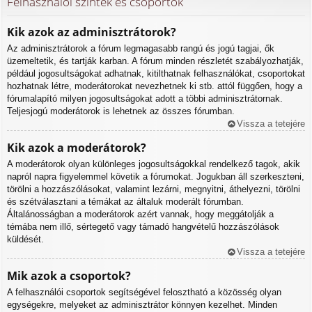
Felhasználói szintek és csoportok
Kik azok az adminisztrátorok?
Az adminisztrátorok a fórum legmagasabb rangú és jogú tagjai, ők
üzemeltetik, és tartják karban. A fórum minden részletét szabályozhatják,
például jogosultságokat adhatnak, kitilthatnak felhasználókat, csoportokat
hozhatnak létre, moderátorokat nevezhetnek ki stb. attól függően, hogy a
fórumalapító milyen jogosultságokat adott a többi adminisztrátornak.
Teljesjogú moderátorok is lehetnek az összes fórumban.
Vissza a tetejére
Kik azok a moderátorok?
A moderátorok olyan különleges jogosultságokkal rendelkező tagok, akik
napról napra figyelemmel követik a fórumokat. Jogukban áll szerkeszteni,
törölni a hozzászólásokat, valamint lezárni, megnyitni, áthelyezni, törölni
és szétválasztani a témákat az általuk moderált fórumban.
Általánosságban a moderátorok azért vannak, hogy meggátolják a
témába nem illő, sértegető vagy támadó hangvételű hozzászólások
küldését.
Vissza a tetejére
Mik azok a csoportok?
A felhasználói csoportok segítségével felosztható a közösség olyan
egységekre, melyeket az adminisztrátor könnyen kezelhet. Minden