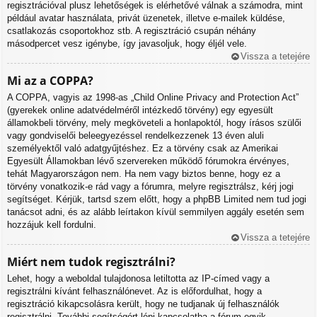
regisztrációval plusz lehetőségek is elérhetővé válnak a számodra, mint
például avatar használata, privát üzenetek, illetve e-mailek küldése,
csatlakozás csoportokhoz stb. A regisztráció csupán néhány
másodpercet vesz igénybe, így javasoljuk, hogy éljél vele.
Vissza a tetejére
Mi az a COPPA?
A COPPA, vagyis az 1998-as „Child Online Privacy and Protection Act”
(gyerekek online adatvédelméről intézkedő törvény) egy egyesült
államokbeli törvény, mely megköveteli a honlapoktól, hogy írásos szülői
vagy gondviselői beleegyezéssel rendelkezzenek 13 éven aluli
személyektől való adatgyűjtéshez. Ez a törvény csak az Amerikai
Egyesült Államokban lévő szervereken működő fórumokra érvényes,
tehát Magyarországon nem. Ha nem vagy biztos benne, hogy ez a
törvény vonatkozik-e rád vagy a fórumra, melyre regisztrálsz, kérj jogi
segítséget. Kérjük, tartsd szem előtt, hogy a phpBB Limited nem tud jogi
tanácsot adni, és az alább leírtakon kívül semmilyen aggály esetén sem
hozzájuk kell fordulni.
Vissza a tetejére
Miért nem tudok regisztrálni?
Lehet, hogy a weboldal tulajdonosa letiltotta az IP-címed vagy a
regisztrálni kívánt felhasználónevet. Az is előfordulhat, hogy a
regisztráció kikapcsolásra került, hogy ne tudjanak új felhasználók
regisztrálni. További segítségért lépj kapcsolatba a fórum egyik