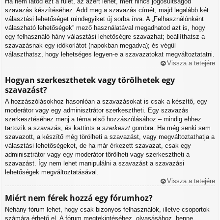
Ha nem látod ezt a fület, az azért lehet, mert nincs jogosultságod
szavazás készítéséhez. Add meg a szavazás címét, majd legalább két
választási lehetőséget mindegyiket új sorba írva. A „Felhasználónként
válaszható lehetőségek” mező használatával megadhatod azt is, hogy
egy felhasználó hány választási lehetőségre szavazhat; beállíthatsz a
szavazásnak egy időkorlátot (napokban megadva); és végül
választhatsz, hogy lehetséges legyen-e a szavazatokat megváltoztatatni.
Vissza a tetejére
Hogyan szerkeszthetek vagy törölhetek egy
szavazást?
A hozzászólásokhoz hasonlóan a szavazásokat is csak a készítő, egy
moderátor vagy egy adminisztrátor szerkesztheti. Egy szavazás
szerkesztéséhez menj a téma első hozzászólásához – mindig ehhez
tartozik a szavazás, és kattints a
szerkeszt
gombra. Ha még senki sem
szavazott, a készítő még törölheti a szavazást, vagy megváltoztathatja a
választási lehetőségeket, de ha már érkezett szavazat, csak egy
adminisztrátor vagy egy moderátor törölheti vagy szerkesztheti a
szavazást. Így nem lehet manipulálni a szavazást a szavazási
lehetőségek megváltoztatásával.
Vissza a tetejére
Miért nem férek hozzá egy fórumhoz?
Néhány fórum lehet, hogy csak bizonyos felhasználók, illetve csoportok
számára érhető el. A fórum megtekintéséhez, olvasásához, benne