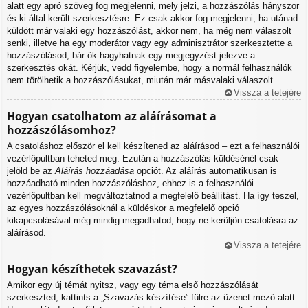
alatt egy apró szöveg fog megjelenni, mely jelzi, a hozzászólás hányszor
és ki által került szerkesztésre. Ez csak akkor fog megjelenni, ha utánad
küldött már valaki egy hozzászólást, akkor nem, ha még nem válaszolt
senki, illetve ha egy moderátor vagy egy adminisztrátor szerkesztette a
hozzászólásod, bár ők hagyhatnak egy megjegyzést jelezve a
szerkesztés okát. Kérjük, vedd figyelembe, hogy a normál felhasználók
nem törölhetik a hozzászólásukat, miután már másvalaki válaszolt.
Vissza a tetejére
Hogyan csatolhatom az aláírásomat a
hozzászólásomhoz?
A csatoláshoz először el kell készítened az aláírásod – ezt a felhasználói
vezérlőpultban teheted meg. Ezután a hozzászólás küldésénél csak
jelöld be az
Aláírás hozzáadása
opciót. Az aláírás automatikusan is
hozzáadható minden hozzászóláshoz, ehhez is a felhasználói
vezérlőpultban kell megváltoztatnod a megfelelő beállítást. Ha így teszel,
az egyes hozzászólásoknál a küldéskor a megfelelő opció
kikapcsolásával még mindig megadhatod, hogy ne kerüljön csatolásra az
aláírásod.
Vissza a tetejére
Hogyan készíthetek szavazást?
Amikor egy új témát nyitsz, vagy egy téma első hozzászólását
szerkeszted, kattints a „Szavazás készítése” fülre az üzenet mező alatt.