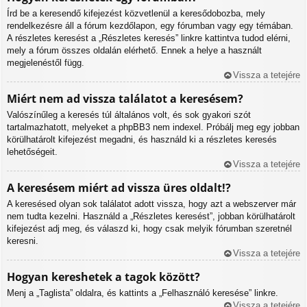
Írd be a keresendő kifejezést közvetlenül a keresődobozba, mely
rendelkezésre áll a fórum kezdőlapon, egy fórumban vagy egy témában.
A részletes keresést a „Részletes keresés” linkre kattintva tudod elérni,
mely a fórum összes oldalán elérhető. Ennek a helye a használt
megjelenéstől függ.
Vissza a tetejére
Miért nem ad vissza találatot a keresésem?
Valószínűleg a keresés túl általános volt, és sok gyakori szót
tartalmazhatott, melyeket a phpBB3 nem indexel. Próbálj meg egy jobban
körülhatárolt kifejezést megadni, és használd ki a részletes keresés
lehetőségeit.
Vissza a tetejére
A keresésem miért ad vissza üres oldalt!?
A keresésed olyan sok találatot adott vissza, hogy azt a webszerver már
nem tudta kezelni. Használd a „Részletes keresést”, jobban körülhatárolt
kifejezést adj meg, és válaszd ki, hogy csak melyik fórumban szeretnél
keresni.
Vissza a tetejére
Hogyan kereshetek a tagok között?
Menj a „Taglista” oldalra, és kattints a „Felhasználó keresése” linkre.
Vissza a tetejére