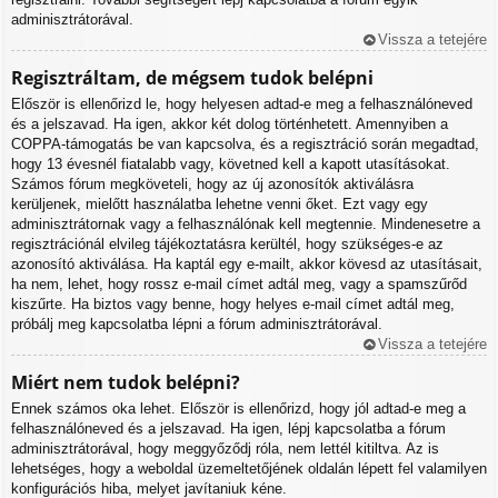
adminisztrátorával.
Vissza a tetejére
Regisztráltam, de mégsem tudok belépni
Először is ellenőrizd le, hogy helyesen adtad-e meg a felhasználóneved
és a jelszavad. Ha igen, akkor két dolog történhetett. Amennyiben a
COPPA-támogatás be van kapcsolva, és a regisztráció során megadtad,
hogy 13 évesnél fiatalabb vagy, követned kell a kapott utasításokat.
Számos fórum megköveteli, hogy az új azonosítók aktiválásra
kerüljenek, mielőtt használatba lehetne venni őket. Ezt vagy egy
adminisztrátornak vagy a felhasználónak kell megtennie. Mindenesetre a
regisztrációnál elvileg tájékoztatásra kerültél, hogy szükséges-e az
azonosító aktiválása. Ha kaptál egy e-mailt, akkor kövesd az utasításait,
ha nem, lehet, hogy rossz e-mail címet adtál meg, vagy a spamszűrőd
kiszűrte. Ha biztos vagy benne, hogy helyes e-mail címet adtál meg,
próbálj meg kapcsolatba lépni a fórum adminisztrátorával.
Vissza a tetejére
Miért nem tudok belépni?
Ennek számos oka lehet. Először is ellenőrizd, hogy jól adtad-e meg a
felhasználóneved és a jelszavad. Ha igen, lépj kapcsolatba a fórum
adminisztrátorával, hogy meggyőződj róla, nem lettél kitiltva. Az is
lehetséges, hogy a weboldal üzemeltetőjének oldalán lépett fel valamilyen
konfigurációs hiba, melyet javítaniuk kéne.