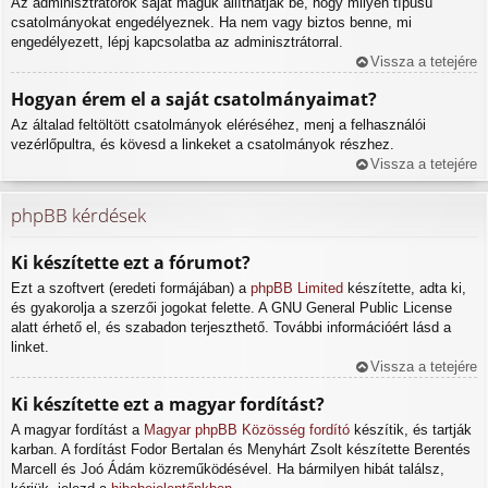
Az adminisztrátorok saját maguk állíthatják be, hogy milyen típusú
csatolmányokat engedélyeznek. Ha nem vagy biztos benne, mi
engedélyezett, lépj kapcsolatba az adminisztrátorral.
Vissza a tetejére
Hogyan érem el a saját csatolmányaimat?
Az általad feltöltött csatolmányok eléréséhez, menj a felhasználói
vezérlőpultra, és kövesd a linkeket a csatolmányok részhez.
Vissza a tetejére
phpBB kérdések
Ki készítette ezt a fórumot?
Ezt a szoftvert (eredeti formájában) a
phpBB Limited
készítette, adta ki,
és gyakorolja a szerzői jogokat felette. A GNU General Public License
alatt érhető el, és szabadon terjeszthető. További információért lásd a
linket.
Vissza a tetejére
Ki készítette ezt a magyar fordítást?
A magyar fordítást a
Magyar phpBB Közösség
fordító
készítik, és tartják
karban. A fordítást Fodor Bertalan és Menyhárt Zsolt készítette Berentés
Marcell és Joó Ádám közreműködésével. Ha bármilyen hibát találsz,