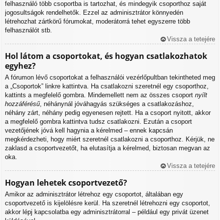
felhasználó több csoportba is tartozhat, és mindegyik csoporthoz saját
jogosultságok rendelhetők. Ezzel az adminisztrátor könnyedén
létrehozhat zártkörű fórumokat, moderátorrá tehet egyszerre több
felhasználót stb.
Vissza a tetejére
Hol látom a csoportokat, és hogyan csatlakozhatok
egyhez?
A fórumon lévő csoportokat a felhasználói vezérlőpultban tekintheted meg
a „Csoportok” linkre kattintva. Ha csatlakozni szeretnél egy csoporthoz,
kattints a megfelelő gombra. Mindemellett nem az összes csoport
nyílt
hozzáférésű
, néhánynál jóváhagyás szükséges a csatlakozáshoz,
néhány zárt, néhány pedig egyenesen rejtett. Ha a csoport nyitott, akkor
a megfelelő gombra kattintva tudsz csatlakozni. Ezután a csoport
vezetőjének jóvá kell hagynia a kérelmed – ennek kapcsán
megkérdezheti, hogy miért szeretnél csatlakozni a csoporthoz. Kérjük, ne
zaklasd a csoportvezetőt, ha elutasítja a kérelmed, biztosan megvan az
oka.
Vissza a tetejére
Hogyan lehetek csoportvezető?
Amikor az adminisztrátor létrehoz egy csoportot, általában egy
csoportvezető is kijelölésre kerül. Ha szeretnél létrehozni egy csoportot,
akkor lépj kapcsolatba egy adminisztrátorral – például egy privát üzenet