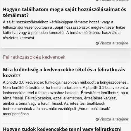
Hogyan találhatom meg a saját hozzászólásaimat és
témáimat?
A saját hozzászólásaidhoz kétféleképpen férhetsz hozzá: vagy a
felhasználói vezérlőpultban a „Saját hozzászólások megtekintése” linkre
kattintva vagy a profilodon keresztül. A témáid eléréséhez használd a
részletes keresést.
Vissza a tetejére
Feliratkozások és kedvencek
Mi a különbség a kedvencekbe tétel és a feliratkozás
között?
A phpBB 3.0 kedvencek funkciója hasonlóan működött a böngésződéhez.
Nem kerültél értesítésre, ha frissült a tartalom. A phpBB 3.1-ben viszont a
kedvencekbe tétel a feliratkozáshoz hasonlít. Értesítésre kerülhetsz, ha a
téma frissül. Feliratkozáskor, ezzel ellentétben, értesítésre kerülsz,
amikor a téma vagy a fórum frissül. Az értesítési beállítások
testreszabhatóak a felhasználói vezérlőpult „Fórum beállítások”
menüpontjában.
Vissza a tetejére
Hogyan tudok kedvencekbe tenni vagy feliratkozni