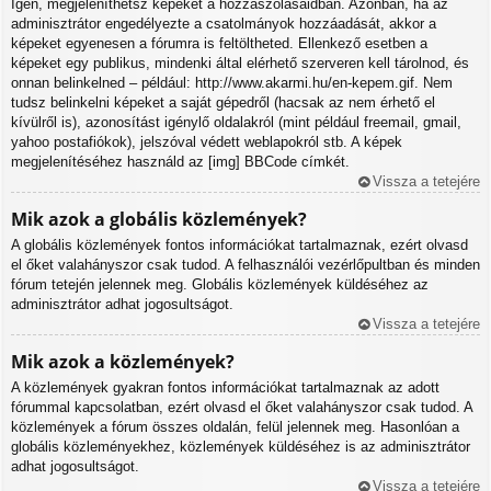
Igen, megjeleníthetsz képeket a hozzászólásaidban. Azonban, ha az
adminisztrátor engedélyezte a csatolmányok hozzáadását, akkor a
képeket egyenesen a fórumra is feltöltheted. Ellenkező esetben a
képeket egy publikus, mindenki által elérhető szerveren kell tárolnod, és
onnan belinkelned – például: http://www.akarmi.hu/en-kepem.gif. Nem
tudsz belinkelni képeket a saját gépedről (hacsak az nem érhető el
kívülről is), azonosítást igénylő oldalakról (mint például freemail, gmail,
yahoo postafiókok), jelszóval védett weblapokról stb. A képek
megjelenítéséhez használd az [img] BBCode címkét.
Vissza a tetejére
Mik azok a globális közlemények?
A globális közlemények fontos információkat tartalmaznak, ezért olvasd
el őket valahányszor csak tudod. A felhasználói vezérlőpultban és minden
fórum tetején jelennek meg. Globális közlemények küldéséhez az
adminisztrátor adhat jogosultságot.
Vissza a tetejére
Mik azok a közlemények?
A közlemények gyakran fontos információkat tartalmaznak az adott
fórummal kapcsolatban, ezért olvasd el őket valahányszor csak tudod. A
közlemények a fórum összes oldalán, felül jelennek meg. Hasonlóan a
globális közleményekhez, közlemények küldéséhez is az adminisztrátor
adhat jogosultságot.
Vissza a tetejére