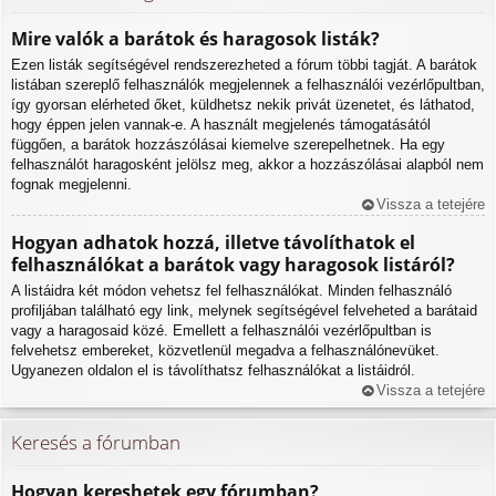
Mire valók a barátok és haragosok listák?
Ezen listák segítségével rendszerezheted a fórum többi tagját. A barátok
listában szereplő felhasználók megjelennek a felhasználói vezérlőpultban,
így gyorsan elérheted őket, küldhetsz nekik privát üzenetet, és láthatod,
hogy éppen jelen vannak-e. A használt megjelenés támogatásától
függően, a barátok hozzászólásai kiemelve szerepelhetnek. Ha egy
felhasználót haragosként jelölsz meg, akkor a hozzászólásai alapból nem
fognak megjelenni.
Vissza a tetejére
Hogyan adhatok hozzá, illetve távolíthatok el
felhasználókat a barátok vagy haragosok listáról?
A listáidra két módon vehetsz fel felhasználókat. Minden felhasználó
profiljában található egy link, melynek segítségével felveheted a barátaid
vagy a haragosaid közé. Emellett a felhasználói vezérlőpultban is
felvehetsz embereket, közvetlenül megadva a felhasználónevüket.
Ugyanezen oldalon el is távolíthatsz felhasználókat a listáidról.
Vissza a tetejére
Keresés a fórumban
Hogyan kereshetek egy fórumban?