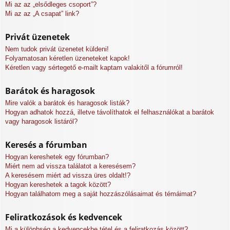
Mi az az „elsődleges csoport”?
Mi az az „A csapat” link?
Privát üzenetek
Nem tudok privát üzenetet küldeni!
Folyamatosan kéretlen üzeneteket kapok!
Kéretlen vagy sértegető e-mailt kaptam valakitől a fórumról!
Barátok és haragosok
Mire valók a barátok és haragosok listák?
Hogyan adhatok hozzá, illetve távolíthatok el felhasználókat a barátok
vagy haragosok listáról?
Keresés a fórumban
Hogyan kereshetek egy fórumban?
Miért nem ad vissza találatot a keresésem?
A keresésem miért ad vissza üres oldalt!?
Hogyan kereshetek a tagok között?
Hogyan találhatom meg a saját hozzászólásaimat és témáimat?
Feliratkozások és kedvencek
Mi a különbség a kedvencekbe tétel és a feliratkozás között?