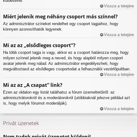
küldésével.
Vissza a tetejére
Miért jelenik meg néhány csoport más színnel?
Az adminisztrátor színeket rendelhet egy csoport tagjaihoz, hogy
könnyen azonosíthatók legyenek.
Vissza a tetejére
Mi az az „elsődleges csoport”?
Ha több csoport tagja is vagy, akkor ez a csoport határozza meg, hogy
milyen színnel jelenik meg a neved, és hogy alapból milyen csoport
avatar jelenik meg nálad. Az adminisztrátor engedélyezheti, hogy
megváltoztasd az elsődleges csoportodat a felhasználói vezérlőpultban.
Vissza a tetejére
Mi az az „A csapat” link?
Ezen az oldalon egy listát találhatsz a fórum üzemeltetőiről: az
adminisztrátorokról és a moderátorokról (utóbbiaknál jelezve például azt
is, hogy melyik fórumot moderálják).
Vissza a tetejére
Privát üzenetek
Nem tudok privát üzenetet küldeni!