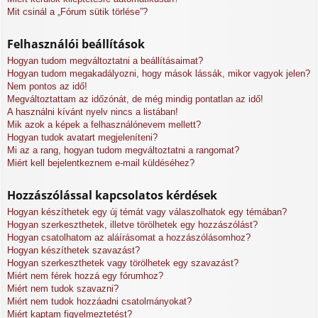
Mit csinál a „Fórum sütik törlése”?
Felhasználói beállítások
Hogyan tudom megváltoztatni a beállításaimat?
Hogyan tudom megakadályozni, hogy mások lássák, mikor vagyok jelen?
Nem pontos az idő!
Megváltoztattam az időzónát, de még mindig pontatlan az idő!
A használni kívánt nyelv nincs a listában!
Mik azok a képek a felhasználónevem mellett?
Hogyan tudok avatart megjeleníteni?
Mi az a rang, hogyan tudom megváltoztatni a rangomat?
Miért kell bejelentkeznem e-mail küldéséhez?
Hozzászólással kapcsolatos kérdések
Hogyan készíthetek egy új témát vagy válaszolhatok egy témában?
Hogyan szerkeszthetek, illetve törölhetek egy hozzászólást?
Hogyan csatolhatom az aláírásomat a hozzászólásomhoz?
Hogyan készíthetek szavazást?
Hogyan szerkeszthetek vagy törölhetek egy szavazást?
Miért nem férek hozzá egy fórumhoz?
Miért nem tudok szavazni?
Miért nem tudok hozzáadni csatolmányokat?
Miért kaptam figyelmeztetést?