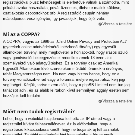
regisztrációval plusz lehetőségek is elérhetővé válnak a számodra, mint
például avatar használata, privát üzenetek, illetve e-mailek küldése,
csatlakozás csoportokhoz stb. A regisztráció csupán néhány
másodpercet vesz igénybe, így javasoljuk, hogy éljél vele.
Vissza a tetejére
Mi az a COPPA?
A COPPA, vagyis az 1998-as „Child Online Privacy and Protection Act”
(gyerekek online adatvédelméről intézkedő törvény) egy egyesült
államokbeli törvény, mely megköveteli a honlapoktól, hogy írásos szülői
vagy gondviselői beleegyezéssel rendelkezzenek 13 éven aluli
személyektől való adatgyűjtéshez. Ez a törvény csak az Amerikai
Egyesült Államokban lévő szervereken működő fórumokra érvényes,
tehát Magyarországon nem. Ha nem vagy biztos benne, hogy ez a
törvény vonatkozik-e rád vagy a fórumra, melyre regisztrálsz, kérj jogi
segítséget. Kérjük, tartsd szem előtt, hogy a phpBB Limited nem tud jogi
tanácsot adni, és az alább leírtakon kívül semmilyen aggály esetén sem
hozzájuk kell fordulni.
Vissza a tetejére
Miért nem tudok regisztrálni?
Lehet, hogy a weboldal tulajdonosa letiltotta az IP-címed vagy a
regisztrálni kívánt felhasználónevet. Az is előfordulhat, hogy a
regisztráció kikapcsolásra került, hogy ne tudjanak új felhasználók
regisztrálni. További segítségért lépj kapcsolatba a fórum egyik