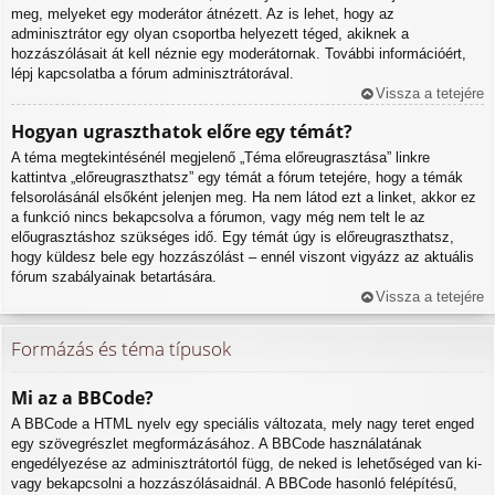
meg, melyeket egy moderátor átnézett. Az is lehet, hogy az
adminisztrátor egy olyan csoportba helyezett téged, akiknek a
hozzászólásait át kell néznie egy moderátornak. További információért,
lépj kapcsolatba a fórum adminisztrátorával.
Vissza a tetejére
Hogyan ugraszthatok előre egy témát?
A téma megtekintésénél megjelenő „Téma előreugrasztása” linkre
kattintva „előreugraszthatsz” egy témát a fórum tetejére, hogy a témák
felsorolásánál elsőként jelenjen meg. Ha nem látod ezt a linket, akkor ez
a funkció nincs bekapcsolva a fórumon, vagy még nem telt le az
előugrasztáshoz szükséges idő. Egy témát úgy is előreugraszthatsz,
hogy küldesz bele egy hozzászólást – ennél viszont vigyázz az aktuális
fórum szabályainak betartására.
Vissza a tetejére
Formázás és téma típusok
Mi az a BBCode?
A BBCode a HTML nyelv egy speciális változata, mely nagy teret enged
egy szövegrészlet megformázásához. A BBCode használatának
engedélyezése az adminisztrátortól függ, de neked is lehetőséged van ki-
vagy bekapcsolni a hozzászólásaidnál. A BBCode hasonló felépítésű,