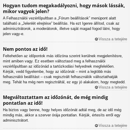
Hogyan tudom megakadályozni, hogy mások lássák,
mikor vagyok jelen?
A Felhasználói vezérlőpultban a „Fórum beállítások” menüpont alatt
található a „Jelenlét elrejtése” beállítás. Ha ezt
Igen
re állítod, csak az
adminisztrátorok, a moderátorok, illetve saját magad fogod látni, hogy
jelen vagy-e.
Vissza a tetejére
Nem pontos az idő!
Feltehetően az időpontok más időzóna szerint kerülnek megjelenítésre,
mint amiben vagy. Ez esetben változtasd meg a felhasználói
vezérlőpultban az időzónád a tartózkodási helyednek megfelelően.
Kérjük, vedd figyelembe, hogy az időzónát – mint a legtöbb más
felhasználói beállítást – csak regisztrált felhasználók változtathatják
meg. Tehát ha még nem regisztráltál, ez egy jó alakalom, hogy megtedd.
Vissza a tetejére
Megváltoztattam az időzónát, de még mindig
pontatlan az idő!
Ha biztos vagy benne, hogy helyes időzónát adtál meg, de az idő még
mindig más, akkor a szerver órája pontatlan. Kérjük, értesíts erről egy
adminisztrátort.
Vissza a tetejére