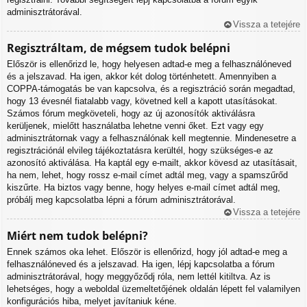
adminisztrátorával.
Vissza a tetejére
Regisztráltam, de mégsem tudok belépni
Először is ellenőrizd le, hogy helyesen adtad-e meg a felhasználóneved
és a jelszavad. Ha igen, akkor két dolog történhetett. Amennyiben a
COPPA-támogatás be van kapcsolva, és a regisztráció során megadtad,
hogy 13 évesnél fiatalabb vagy, követned kell a kapott utasításokat.
Számos fórum megköveteli, hogy az új azonosítók aktiválásra
kerüljenek, mielőtt használatba lehetne venni őket. Ezt vagy egy
adminisztrátornak vagy a felhasználónak kell megtennie. Mindenesetre a
regisztrációnál elvileg tájékoztatásra kerültél, hogy szükséges-e az
azonosító aktiválása. Ha kaptál egy e-mailt, akkor kövesd az utasításait,
ha nem, lehet, hogy rossz e-mail címet adtál meg, vagy a spamszűrőd
kiszűrte. Ha biztos vagy benne, hogy helyes e-mail címet adtál meg,
próbálj meg kapcsolatba lépni a fórum adminisztrátorával.
Vissza a tetejére
Miért nem tudok belépni?
Ennek számos oka lehet. Először is ellenőrizd, hogy jól adtad-e meg a
felhasználóneved és a jelszavad. Ha igen, lépj kapcsolatba a fórum
adminisztrátorával, hogy meggyőződj róla, nem lettél kitiltva. Az is
lehetséges, hogy a weboldal üzemeltetőjének oldalán lépett fel valamilyen
konfigurációs hiba, melyet javítaniuk kéne.