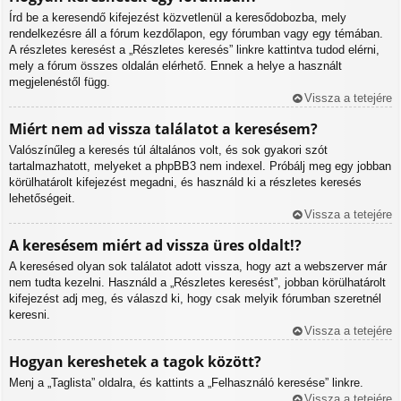
Írd be a keresendő kifejezést közvetlenül a keresődobozba, mely
rendelkezésre áll a fórum kezdőlapon, egy fórumban vagy egy témában.
A részletes keresést a „Részletes keresés” linkre kattintva tudod elérni,
mely a fórum összes oldalán elérhető. Ennek a helye a használt
megjelenéstől függ.
Vissza a tetejére
Miért nem ad vissza találatot a keresésem?
Valószínűleg a keresés túl általános volt, és sok gyakori szót
tartalmazhatott, melyeket a phpBB3 nem indexel. Próbálj meg egy jobban
körülhatárolt kifejezést megadni, és használd ki a részletes keresés
lehetőségeit.
Vissza a tetejére
A keresésem miért ad vissza üres oldalt!?
A keresésed olyan sok találatot adott vissza, hogy azt a webszerver már
nem tudta kezelni. Használd a „Részletes keresést”, jobban körülhatárolt
kifejezést adj meg, és válaszd ki, hogy csak melyik fórumban szeretnél
keresni.
Vissza a tetejére
Hogyan kereshetek a tagok között?
Menj a „Taglista” oldalra, és kattints a „Felhasználó keresése” linkre.
Vissza a tetejére