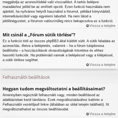
meggátolja az azonosítóddal való visszaélést. A tartós belépve
maradáshoz jelöld be az említett opciót. Ezen funkció használata nem
ajánlott, ha nyilvános helyről használod a fórumot, például könyvtárból,
internetkávézóból vagy egyetemi laborból. Ha nem látod a
jelölőnégyzetet, a fórumon valószínűleg nincs bekapcsolva ez a funkció.
Vissza a tetejére
Mit csinál a „Fórum sütik törlése”?
Ez a funkció törli az összes phpBB3 által küldött sütit. A sütik feladata az
azonosítás, illetve a beléptetés, valamint – ha a fórum tulajdonosa
beállította – a hozzászólások olvasottságának követése és ehhez
hasonló funkciók. Ha problémáid vannak a belépéssel vagy a kilépéssel,
a sütik törlése segíthet.
Vissza a tetejére
Felhasználói beállítások
Hogyan tudom megváltoztatni a beállításaimat?
Amennyiben regisztrált felhasználó vagy, minden beállításod az
adatbázisban kerül tárolásra. Ezek megváltoztatásához kattints a
Felhasználói vezérlőpult
linkre (általában az oldal tetején található). Itt
megváltoztathatod az összes beállításodat.
Vissza a tetejére