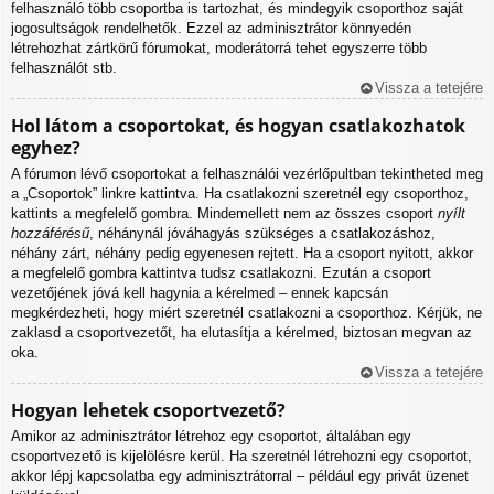
felhasználó több csoportba is tartozhat, és mindegyik csoporthoz saját
jogosultságok rendelhetők. Ezzel az adminisztrátor könnyedén
létrehozhat zártkörű fórumokat, moderátorrá tehet egyszerre több
felhasználót stb.
Vissza a tetejére
Hol látom a csoportokat, és hogyan csatlakozhatok
egyhez?
A fórumon lévő csoportokat a felhasználói vezérlőpultban tekintheted meg
a „Csoportok” linkre kattintva. Ha csatlakozni szeretnél egy csoporthoz,
kattints a megfelelő gombra. Mindemellett nem az összes csoport
nyílt
hozzáférésű
, néhánynál jóváhagyás szükséges a csatlakozáshoz,
néhány zárt, néhány pedig egyenesen rejtett. Ha a csoport nyitott, akkor
a megfelelő gombra kattintva tudsz csatlakozni. Ezután a csoport
vezetőjének jóvá kell hagynia a kérelmed – ennek kapcsán
megkérdezheti, hogy miért szeretnél csatlakozni a csoporthoz. Kérjük, ne
zaklasd a csoportvezetőt, ha elutasítja a kérelmed, biztosan megvan az
oka.
Vissza a tetejére
Hogyan lehetek csoportvezető?
Amikor az adminisztrátor létrehoz egy csoportot, általában egy
csoportvezető is kijelölésre kerül. Ha szeretnél létrehozni egy csoportot,
akkor lépj kapcsolatba egy adminisztrátorral – például egy privát üzenet