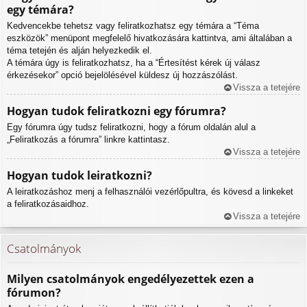
egy témára?
Kedvencekbe tehetsz vagy feliratkozhatsz egy témára a “Téma
eszközök” menüpont megfelelő hivatkozására kattintva, ami általában a
téma tetején és alján helyezkedik el.
A témára úgy is feliratkozhatsz, ha a “Értesítést kérek új válasz
érkezésekor” opció bejelölésével küldesz új hozzászólást.
Vissza a tetejére
Hogyan tudok feliratkozni egy fórumra?
Egy fórumra úgy tudsz feliratkozni, hogy a fórum oldalán alul a
„Feliratkozás a fórumra” linkre kattintasz.
Vissza a tetejére
Hogyan tudok leiratkozni?
A leiratkozáshoz menj a felhasználói vezérlőpultra, és kövesd a linkeket
a feliratkozásaidhoz.
Vissza a tetejére
Csatolmányok
Milyen csatolmányok engedélyezettek ezen a
fórumon?