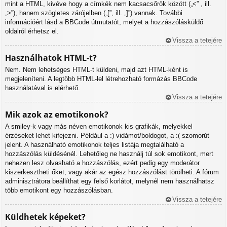
mint a HTML, kivéve hogy a címkék nem kacsacsőrök között („<” , ill.
„>”), hanem szögletes zárójelben („[”, ill. „]”) vannak. További
információért lásd a BBCode útmutatót, melyet a hozzászólásküldő
oldalról érhetsz el.
Vissza a tetejére
Használhatok HTML-t?
Nem. Nem lehetséges HTML-t küldeni, majd azt HTML-ként is
megjeleníteni. A legtöbb HTML-lel létrehozható formázás BBCode
használatával is elérhető.
Vissza a tetejére
Mik azok az emotikonok?
A smiley-k vagy más néven emotikonok kis grafikák, melyekkel
érzéseket lehet kifejezni. Például a :) vidámot/boldogot, a :( szomorút
jelent. A használható emotikonok teljes listája megtalálható a
hozzászólás küldésénél. Lehetőleg ne használj túl sok emotikont, mert
nehezen lesz olvasható a hozzászólás, ezért pedig egy moderátor
kiszerkesztheti őket, vagy akár az egész hozzászólást törölheti. A fórum
adminisztrátora beállíthat egy felső korlátot, melynél nem használhatsz
több emotikont egy hozzászólásban.
Vissza a tetejére
Küldhetek képeket?