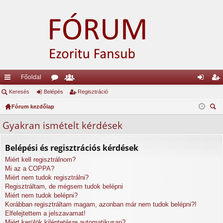
Főoldal
yo
Keresés
Belépés
ór
ag
Regisztráció
el
eg
rs
Fórum kezdőlap
u
lis
ép
is
ere
lin
m
ta
és
ztr
Gyakran ismételt kérdések
sé
ke
ok
ác
s
Belépési és regisztrációs kérdések
k
ió
Miért kell regisztrálnom?
Mi az a COPPA?
Miért nem tudok regisztrálni?
Regisztráltam, de mégsem tudok belépni
Miért nem tudok belépni?
Korábban regisztráltam magam, azonban már nem tudok belépni?!
Elfelejtettem a jelszavamat!
Miért kerülök kiléptetésre automatikusan?