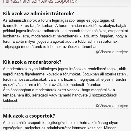
Felhasználói szintek és csoportok
Kik azok az adminisztrátorok?
Az adminisztrátorok a fórum legmagasabb rangú és jogú tagjai, ők
üzemeltetik, és tartják karban. A fórum minden részletét szabályozhatják,
például jogosultságokat adhatnak, kitilthatnak felhasználókat, csoportokat
hozhatnak létre, moderátorokat nevezhetnek ki stb. attól függően, hogy a
fórumalapító milyen jogosultságokat adott a többi adminisztrátornak.
Teljesjogú moderátorok is lehetnek az összes fórumban.
Vissza a tetejére
Kik azok a moderátorok?
A moderátorok olyan különleges jogosultságokkal rendelkező tagok, akik
napról napra figyelemmel követik a fórumokat. Jogukban áll szerkeszteni,
törölni a hozzászólásokat, valamint lezárni, megnyitni, áthelyezni, törölni
és szétválasztani a témákat az általuk moderált fórumban.
Általánosságban a moderátorok azért vannak, hogy meggátolják a
témába nem illő, sértegető vagy támadó hangvételű hozzászólások
küldését.
Vissza a tetejére
Mik azok a csoportok?
A felhasználói csoportok segítségével felosztható a közösség olyan
egységekre, melyeket az adminisztrátor könnyen kezelhet. Minden