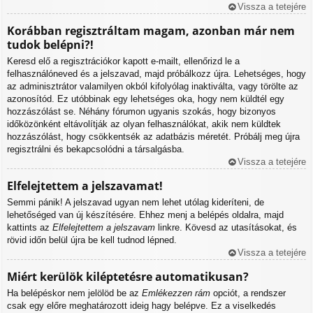
Vissza a tetejére
Korábban regisztráltam magam, azonban már nem
tudok belépni?!
Keresd elő a regisztrációkor kapott e-mailt, ellenőrizd le a
felhasználóneved és a jelszavad, majd próbálkozz újra. Lehetséges, hogy
az adminisztrátor valamilyen okból kifolyólag inaktiválta, vagy törölte az
azonosítód. Ez utóbbinak egy lehetséges oka, hogy nem küldtél egy
hozzászólást se. Néhány fórumon ugyanis szokás, hogy bizonyos
időközönként eltávolítják az olyan felhasználókat, akik nem küldtek
hozzászólást, hogy csökkentsék az adatbázis méretét. Próbálj meg újra
regisztrálni és bekapcsolódni a társalgásba.
Vissza a tetejére
Elfelejtettem a jelszavamat!
Semmi pánik! A jelszavad ugyan nem lehet utólag kideríteni, de
lehetőséged van új készítésére. Ehhez menj a belépés oldalra, majd
kattints az
Elfelejtettem a jelszavam
linkre. Kövesd az utasításokat, és
rövid időn belül újra be kell tudnod lépned.
Vissza a tetejére
Miért kerülök kiléptetésre automatikusan?
Ha belépéskor nem jelölöd be az
Emlékezzen rám
opciót, a rendszer
csak egy előre meghatározott ideig hagy belépve. Ez a viselkedés