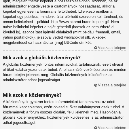
Igen, megjeleníthetsz képeket a hozzászólásaidban. Azonban, ha az
adminisztrátor engedélyezte a csatolmányok hozzáadását, akkor a
képeket egyenesen a fórumra is feltöltheted. Ellenkező esetben a
képeket egy publikus, mindenki által elérhető szerveren kell tárolnod, és
onnan belinkelned – például: http://www.akarmi.hu/en-kepem.gif. Nem
tudsz belinkelni képeket a saját gépedről (hacsak az nem érhető el
kívülről is), azonosítást igénylő oldalakról (mint például freemail, gmail,
yahoo postafiókok), jelszóval védett weblapokról stb. A képek
megjelenítéséhez használd az [img] BBCode címkét.
Vissza a tetejére
Mik azok a globális közlemények?
A globális közlemények fontos információkat tartalmaznak, ezért olvasd
el őket valahányszor csak tudod. A felhasználói vezérlőpultban és minden
fórum tetején jelennek meg. Globális közlemények küldéséhez az
adminisztrátor adhat jogosultságot.
Vissza a tetejére
Mik azok a közlemények?
A közlemények gyakran fontos információkat tartalmaznak az adott
fórummal kapcsolatban, ezért olvasd el őket valahányszor csak tudod. A
közlemények a fórum összes oldalán, felül jelennek meg. Hasonlóan a
globális közleményekhez, közlemények küldéséhez is az adminisztrátor
adhat jogosultságot.
Vissza a tetejére