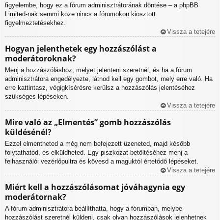
figyelembe, hogy ez a fórum adminisztrátorának döntése – a phpBB
Limited-nak semmi köze nincs a fórumokon kiosztott
figyelmeztetésekhez.
Vissza a tetejére
Hogyan jelenthetek egy hozzászólást a
moderátoroknak?
Menj a hozzászóláshoz, melyet jelenteni szeretnél, és ha a fórum
adminisztrátora engedélyezte, látnod kell egy gombot, mely erre való. Ha
erre kattintasz, végigkísérésre kerülsz a hozzászólás jelentéséhez
szükséges lépéseken.
Vissza a tetejére
Mire való az „Elmentés” gomb hozzászólás
küldésénél?
Ezzel elmentheted a még nem befejezett üzeneted, majd később
folytathatod, és elküldheted. Egy piszkozat betöltéséhez menj a
felhasználói vezérlőpultra és kövesd a maguktól értetődő lépéseket.
Vissza a tetejére
Miért kell a hozzászólásomat jóváhagynia egy
moderátornak?
A fórum adminisztrátora beállíthatta, hogy a fórumban, melybe
hozzászólást szeretnél küldeni, csak olyan hozzászólások jelenhetnek