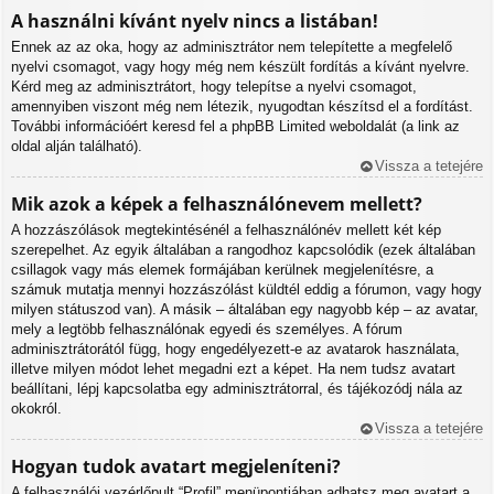
A használni kívánt nyelv nincs a listában!
Ennek az az oka, hogy az adminisztrátor nem telepítette a megfelelő
nyelvi csomagot, vagy hogy még nem készült fordítás a kívánt nyelvre.
Kérd meg az adminisztrátort, hogy telepítse a nyelvi csomagot,
amennyiben viszont még nem létezik, nyugodtan készítsd el a fordítást.
További információért keresd fel a phpBB Limited weboldalát (a link az
oldal alján található).
Vissza a tetejére
Mik azok a képek a felhasználónevem mellett?
A hozzászólások megtekintésénél a felhasználónév mellett két kép
szerepelhet. Az egyik általában a rangodhoz kapcsolódik (ezek általában
csillagok vagy más elemek formájában kerülnek megjelenítésre, a
számuk mutatja mennyi hozzászólást küldtél eddig a fórumon, vagy hogy
milyen státuszod van). A másik – általában egy nagyobb kép – az avatar,
mely a legtöbb felhasználónak egyedi és személyes. A fórum
adminisztrátorától függ, hogy engedélyezett-e az avatarok használata,
illetve milyen módot lehet megadni ezt a képet. Ha nem tudsz avatart
beállítani, lépj kapcsolatba egy adminisztrátorral, és tájékozódj nála az
okokról.
Vissza a tetejére
Hogyan tudok avatart megjeleníteni?
A felhasználói vezérlőpult “Profil” menüpontjában adhatsz meg avatart a