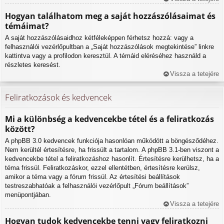
Hogyan találhatom meg a saját hozzászólásaimat és
témáimat?
A saját hozzászólásaidhoz kétféleképpen férhetsz hozzá: vagy a
felhasználói vezérlőpultban a „Saját hozzászólások megtekintése” linkre
kattintva vagy a profilodon keresztül. A témáid eléréséhez használd a
részletes keresést.
Vissza a tetejére
Feliratkozások és kedvencek
Mi a különbség a kedvencekbe tétel és a feliratkozás
között?
A phpBB 3.0 kedvencek funkciója hasonlóan működött a böngésződéhez.
Nem kerültél értesítésre, ha frissült a tartalom. A phpBB 3.1-ben viszont a
kedvencekbe tétel a feliratkozáshoz hasonlít. Értesítésre kerülhetsz, ha a
téma frissül. Feliratkozáskor, ezzel ellentétben, értesítésre kerülsz,
amikor a téma vagy a fórum frissül. Az értesítési beállítások
testreszabhatóak a felhasználói vezérlőpult „Fórum beállítások”
menüpontjában.
Vissza a tetejére
Hogyan tudok kedvencekbe tenni vagy feliratkozni