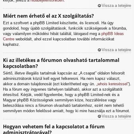
kérjük, jelezd a
hibabejelentőnkben
.
Vissza a tetejére
Miért nem érhető el az X szolgáltatás?
Ezt a szoftvert a phpBB Limited készítette, és licenceli. Ha úgy
gondolod, hogy újabb szolgáltatások, funkciók szükségesek a fórumba,
vagy valamilyen működési hibát találtál, látogasd meg a
phpBB Ideas
Centre
weboldalt, ahol ezzel kapcsolatban további információkat
kaphatsz.
Vissza a tetejére
Ki az illetékes a fórumon olvasható tartalommal
kapcsolatban?
Sértő, illetve illegális tartalmak kapcsán az „A csapat” oldalon felsorolt
adminisztrátorok közül kell egyet felkeresni. Ha nem kapsz választ,
akkor a domain tulajdonosát (ezt kiderítheted egy ún.
„whois kereséssel”
).
Ha a fórum egy ingyenes tárhelyen található, akkor azt a szolgáltatót
értesítsd. Kérjük, vedd figyelembe, hogy a phpBB Limited-nek és a
Magyar phpBB Közösségnek semmilyen köze, hozzáférése vagy
beleszólása nincs a fórumon olvasható tartalomhoz, ezért nem tehető
semmilyen módon felelőssé amiatt, hogy ki mire használja ezt a fórumot.
Vissza a tetejére
Hogyan vehetem fel a kapcsolatot a fórum
adminisztrátorával?