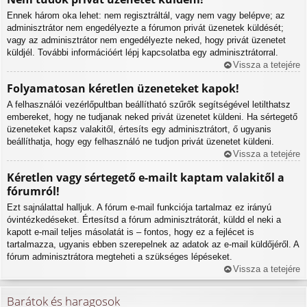
Ennek három oka lehet: nem regisztráltál, vagy nem vagy belépve; az
adminisztrátor nem engedélyezte a fórumon privát üzenetek küldését;
vagy az adminisztrátor nem engedélyezte neked, hogy privát üzenetet
küldjél. További információért lépj kapcsolatba egy adminisztrátorral.
Vissza a tetejére
Folyamatosan kéretlen üzeneteket kapok!
A felhasználói vezérlőpultban beállítható szűrők segítségével letilthatsz
embereket, hogy ne tudjanak neked privát üzenetet küldeni. Ha sértegető
üzeneteket kapsz valakitől, értesíts egy adminisztrátort, ő ugyanis
beállíthatja, hogy egy felhasználó ne tudjon privát üzenetet küldeni.
Vissza a tetejére
Kéretlen vagy sértegető e-mailt kaptam valakitől a
fórumról!
Ezt sajnálattal halljuk. A fórum e-mail funkciója tartalmaz ez irányú
óvintézkedéseket. Értesítsd a fórum adminisztrátorát, küldd el neki a
kapott e-mail teljes másolatát is – fontos, hogy ez a fejlécet is
tartalmazza, ugyanis ebben szerepelnek az adatok az e-mail küldőjéről. A
fórum adminisztrátora megteheti a szükséges lépéseket.
Vissza a tetejére
Barátok és haragosok