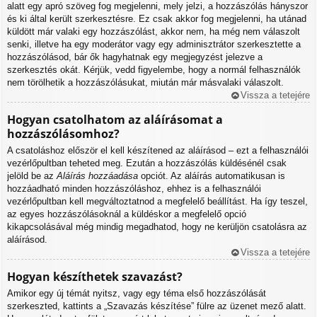
alatt egy apró szöveg fog megjelenni, mely jelzi, a hozzászólás hányszor
és ki által került szerkesztésre. Ez csak akkor fog megjelenni, ha utánad
küldött már valaki egy hozzászólást, akkor nem, ha még nem válaszolt
senki, illetve ha egy moderátor vagy egy adminisztrátor szerkesztette a
hozzászólásod, bár ők hagyhatnak egy megjegyzést jelezve a
szerkesztés okát. Kérjük, vedd figyelembe, hogy a normál felhasználók
nem törölhetik a hozzászólásukat, miután már másvalaki válaszolt.
Vissza a tetejére
Hogyan csatolhatom az aláírásomat a
hozzászólásomhoz?
A csatoláshoz először el kell készítened az aláírásod – ezt a felhasználói
vezérlőpultban teheted meg. Ezután a hozzászólás küldésénél csak
jelöld be az
Aláírás hozzáadása
opciót. Az aláírás automatikusan is
hozzáadható minden hozzászóláshoz, ehhez is a felhasználói
vezérlőpultban kell megváltoztatnod a megfelelő beállítást. Ha így teszel,
az egyes hozzászólásoknál a küldéskor a megfelelő opció
kikapcsolásával még mindig megadhatod, hogy ne kerüljön csatolásra az
aláírásod.
Vissza a tetejére
Hogyan készíthetek szavazást?
Amikor egy új témát nyitsz, vagy egy téma első hozzászólását
szerkeszted, kattints a „Szavazás készítése” fülre az üzenet mező alatt.