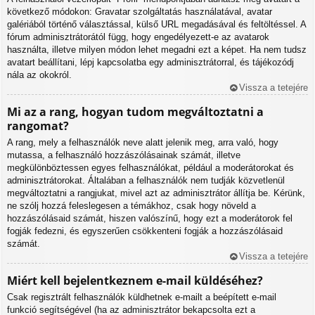
következő módokon: Gravatar szolgáltatás használatával, avatar
galériából történő választással, külső URL megadásával és feltöltéssel. A
fórum adminisztrátorától függ, hogy engedélyezett-e az avatarok
használta, illetve milyen módon lehet megadni ezt a képet. Ha nem tudsz
avatart beállítani, lépj kapcsolatba egy adminisztrátorral, és tájékozódj
nála az okokról.
Vissza a tetejére
Mi az a rang, hogyan tudom megváltoztatni a
rangomat?
A rang, mely a felhasználók neve alatt jelenik meg, arra való, hogy
mutassa, a felhasználó hozzászólásainak számát, illetve
megkülönböztessen egyes felhasználókat, például a moderátorokat és
adminisztrátorokat. Általában a felhasználók nem tudják közvetlenül
megváltoztatni a rangjukat, mivel azt az adminisztrátor állítja be. Kérünk,
ne szólj hozzá feleslegesen a témákhoz, csak hogy növeld a
hozzászólásaid számát, hiszen valószínű, hogy ezt a moderátorok fel
fogják fedezni, és egyszerűen csökkenteni fogják a hozzászólásaid
számát.
Vissza a tetejére
Miért kell bejelentkeznem e-mail küldéséhez?
Csak regisztrált felhasználók küldhetnek e-mailt a beépített e-mail
funkció segítségével (ha az adminisztrátor bekapcsolta ezt a