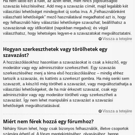
Ha nem látod ezt a fület, az azért lehet, mert nincs jogosultságod
szavazás készítéséhez. Add meg a szavazás címét, majd legalább két
választási lehetőséget mindegyiket új sorba írva. A „Felhasználónként
válaszható lehetőségek” mező használatával megadhatod azt is, hogy
egy felhasználó hány választási lehetőségre szavazhat; beállíthatsz a
szavazásnak egy időkorlátot (napokban megadva); és végül
választhatsz, hogy lehetséges legyen-e a szavazatokat megváltoztatatni.
Vissza a tetejére
Hogyan szerkeszthetek vagy törölhetek egy
szavazást?
A hozzászólásokhoz hasonlóan a szavazásokat is csak a készítő, egy
moderátor vagy egy adminisztrátor szerkesztheti. Egy szavazás
szerkesztéséhez menj a téma első hozzászólásához – mindig ehhez
tartozik a szavazás, és kattints a
szerkeszt
gombra. Ha még senki sem
szavazott, a készítő még törölheti a szavazást, vagy megváltoztathatja a
választási lehetőségeket, de ha már érkezett szavazat, csak egy
adminisztrátor vagy egy moderátor törölheti vagy szerkesztheti a
szavazást. Így nem lehet manipulálni a szavazást a szavazási
lehetőségek megváltoztatásával.
Vissza a tetejére
Miért nem férek hozzá egy fórumhoz?
Néhány fórum lehet, hogy csak bizonyos felhasználók, illetve csoportok
számára érhető el. A fórum megtekintéséhez, olvasásához, benne