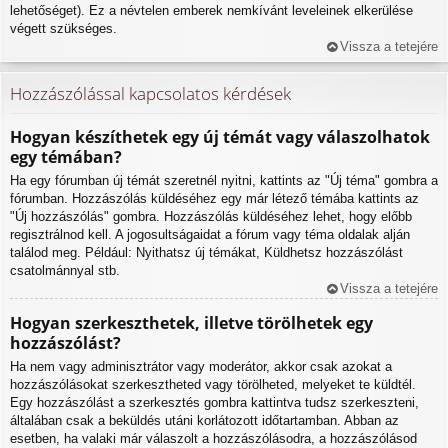
lehetőséget). Ez a névtelen emberek nemkívánt leveleinek elkerülése
végett szükséges.
Vissza a tetejére
Hozzászólással kapcsolatos kérdések
Hogyan készíthetek egy új témát vagy válaszolhatok
egy témában?
Ha egy fórumban új témát szeretnél nyitni, kattints az "Új téma" gombra a
fórumban. Hozzászólás küldéséhez egy már létező témába kattints az
"Új hozzászólás" gombra. Hozzászólás küldéséhez lehet, hogy előbb
regisztrálnod kell. A jogosultságaidat a fórum vagy téma oldalak alján
találod meg. Például: Nyithatsz új témákat, Küldhetsz hozzászólást
csatolmánnyal stb.
Vissza a tetejére
Hogyan szerkeszthetek, illetve törölhetek egy
hozzászólást?
Ha nem vagy adminisztrátor vagy moderátor, akkor csak azokat a
hozzászólásokat szerkesztheted vagy törölheted, melyeket te küldtél.
Egy hozzászólást a szerkesztés gombra kattintva tudsz szerkeszteni,
általában csak a beküldés utáni korlátozott időtartamban. Abban az
esetben, ha valaki már válaszolt a hozzászólásodra, a hozzászólásod