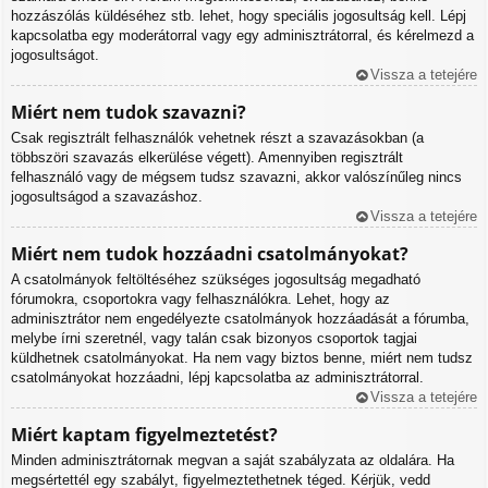
hozzászólás küldéséhez stb. lehet, hogy speciális jogosultság kell. Lépj
kapcsolatba egy moderátorral vagy egy adminisztrátorral, és kérelmezd a
jogosultságot.
Vissza a tetejére
Miért nem tudok szavazni?
Csak regisztrált felhasználók vehetnek részt a szavazásokban (a
többszöri szavazás elkerülése végett). Amennyiben regisztrált
felhasználó vagy de mégsem tudsz szavazni, akkor valószínűleg nincs
jogosultságod a szavazáshoz.
Vissza a tetejére
Miért nem tudok hozzáadni csatolmányokat?
A csatolmányok feltöltéséhez szükséges jogosultság megadható
fórumokra, csoportokra vagy felhasználókra. Lehet, hogy az
adminisztrátor nem engedélyezte csatolmányok hozzáadását a fórumba,
melybe írni szeretnél, vagy talán csak bizonyos csoportok tagjai
küldhetnek csatolmányokat. Ha nem vagy biztos benne, miért nem tudsz
csatolmányokat hozzáadni, lépj kapcsolatba az adminisztrátorral.
Vissza a tetejére
Miért kaptam figyelmeztetést?
Minden adminisztrátornak megvan a saját szabályzata az oldalára. Ha
megsértettél egy szabályt, figyelmeztethetnek téged. Kérjük, vedd