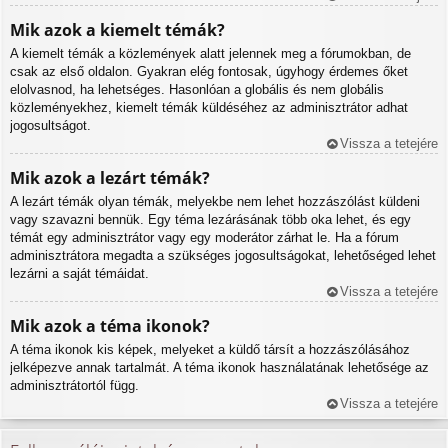
Mik azok a kiemelt témák?
A kiemelt témák a közlemények alatt jelennek meg a fórumokban, de
csak az első oldalon. Gyakran elég fontosak, úgyhogy érdemes őket
elolvasnod, ha lehetséges. Hasonlóan a globális és nem globális
közleményekhez, kiemelt témák küldéséhez az adminisztrátor adhat
jogosultságot.
Vissza a tetejére
Mik azok a lezárt témák?
A lezárt témák olyan témák, melyekbe nem lehet hozzászólást küldeni
vagy szavazni bennük. Egy téma lezárásának több oka lehet, és egy
témát egy adminisztrátor vagy egy moderátor zárhat le. Ha a fórum
adminisztrátora megadta a szükséges jogosultságokat, lehetőséged lehet
lezárni a saját témáidat.
Vissza a tetejére
Mik azok a téma ikonok?
A téma ikonok kis képek, melyeket a küldő társít a hozzászólásához
jelképezve annak tartalmát. A téma ikonok használatának lehetősége az
adminisztrátortól függ.
Vissza a tetejére