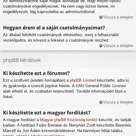
Az adminisztrátorok saját maguk állíthatják be, hogy milyen típusú
csatolmányokat engedélyeznek. Ha nem vagy biztos benne, mi
engedélyezett, lépj kapcsolatba az adminisztrátorral.
Vissza a tetejére
Hogyan érem el a saját csatolmányaimat?
Az általad feltöltött csatolmányok eléréséhez, menj a felhasználói
vezérlőpultra, és kövesd a linkeket a csatolmányok részhez.
Vissza a tetejére
phpBB kérdések
Ki készítette ezt a fórumot?
Ezt a szoftvert (eredeti formájában) a
phpBB Limited
készítette, adta ki,
és gyakorolja a szerzői jogokat felette. A GNU General Public License
alatt érhető el, és szabadon terjeszthető. További információért lásd a
linket.
Vissza a tetejére
Ki készítette ezt a magyar fordítást?
A magyar fordítást a
Magyar phpBB Közösség
fordító
készítik, és tartják
karban. A fordítást Fodor Bertalan és Menyhárt Zsolt készítette Berentés
Marcell és Joó Ádám közreműködésével. Ha bármilyen hibát találsz,