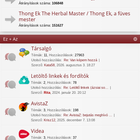
Átirányítások száma:
106848
Thong Ek The Herbal Master / Thong Ek, a füves
mester
Átirányítások száma:
151627
Ez + Az
Társalgó
Témák
:
11
,
Hozzászólások
:
27963
Utolsó hozzászólás:
Re: Van képem hozzá
Szerző:
Kata58
, 2026. augusztus 3. 18:27
Letöltő linkek és fordítók
Témák
:
2
,
Hozzászólások
:
78
Utolsó hozzászólás:
Re: Letöltő linkek (ázsiai so…
Szerző:
Rita
, 2024. január 20. 20:12
AvistaZ
Témák
:
3
,
Hozzászólások
:
198
Utolsó hozzászólás:
Re: AvistaZ: bejutás meghívó …
Szerző:
Krisz12
, 2025. december 7. 13:08
Videa
Témák
:
3
,
Hozzászólások
:
37