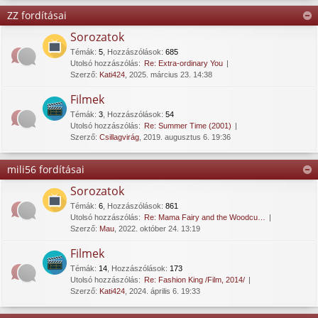
ZZ fordításai
Sorozatok
Témák
:
5
,
Hozzászólások
:
685
Utolsó hozzászólás:
Re: Extra-ordinary You
Szerző:
Kati424
, 2025. március 23. 14:38
Filmek
Témák
:
3
,
Hozzászólások
:
54
Utolsó hozzászólás:
Re: Summer Time (2001)
Szerző:
Csillagvirág
, 2019. augusztus 6. 19:36
mili56 fordításai
Sorozatok
Témák
:
6
,
Hozzászólások
:
861
Utolsó hozzászólás:
Re: Mama Fairy and the Woodcu…
Szerző:
Mau
, 2022. október 24. 13:19
Filmek
Témák
:
14
,
Hozzászólások
:
173
Utolsó hozzászólás:
Re: Fashion King /Film, 2014/
Szerző:
Kati424
, 2024. április 6. 19:33