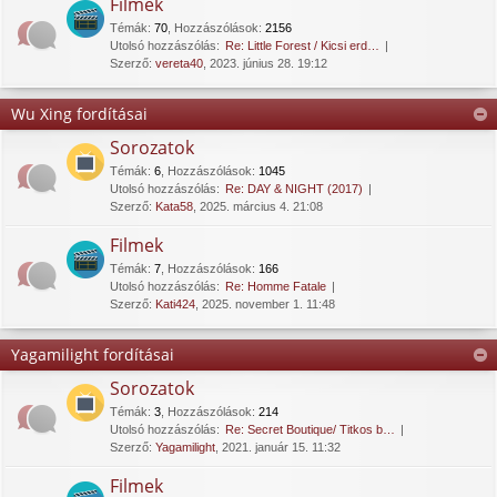
Filmek
Témák
:
70
,
Hozzászólások
:
2156
Utolsó hozzászólás:
Re: Little Forest / Kicsi erd…
Szerző:
vereta40
, 2023. június 28. 19:12
Wu Xing fordításai
Sorozatok
Témák
:
6
,
Hozzászólások
:
1045
Utolsó hozzászólás:
Re: DAY & NIGHT (2017)
Szerző:
Kata58
, 2025. március 4. 21:08
Filmek
Témák
:
7
,
Hozzászólások
:
166
Utolsó hozzászólás:
Re: Homme Fatale
Szerző:
Kati424
, 2025. november 1. 11:48
Yagamilight fordításai
Sorozatok
Témák
:
3
,
Hozzászólások
:
214
Utolsó hozzászólás:
Re: Secret Boutique/ Titkos b…
Szerző:
Yagamilight
, 2021. január 15. 11:32
Filmek