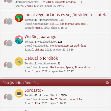
Utolsó hozzászólás:
Re: VIDEA: útmutató a videók …
Szerző:
Zan1456
, 2024. január 25. 21:56
Indiai vegetáriánus és vegán videó receptek
Témák
:
35
,
Hozzászólások
:
110
Utolsó hozzászólás:
Re: 12. Sós mentás lassi (glu…
Szerző:
nildiko
, 2023. július 3. 15:16
Wu Xing barangol
Témák
:
3
,
Hozzászólások
:
125
Utolsó hozzászólás:
Re: Megnéztem az első részt.
Szerző:
chikara
, 2023. október 22. 13:16
Debütáló fordítók
Témák
:
2
,
Hozzászólások
:
11
Utolsó hozzászólás:
Re: Human, Space, Time and Hu…
Szerző:
gom
, 2022. szeptember 6. 17:27
Rita (ezoritu) fordításai
Sorozatok
Témák
:
82
,
Hozzászólások
:
16500
Utolsó hozzászólás:
Re: To Sir, with Love / A fia…
Szerző:
Rita
, 2026. május 8. 16:30