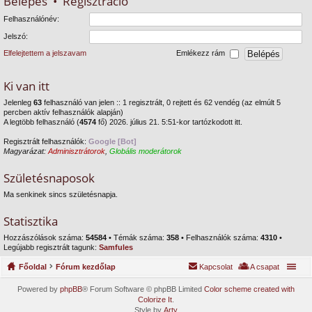
Belépés
•
Regisztráció
Felhasználónév:
Jelszó:
Elfelejtettem a jelszavam
Emlékezz rám
Ki van itt
Jelenleg
63
felhasználó van jelen :: 1 regisztrált, 0 rejtett és 62 vendég (az elmúlt 5
percben aktív felhasználók alapján)
A legtöbb felhasználó (
4574
fő) 2026. július 21. 5:51-kor tartózkodott itt.
Regisztrált felhasználók:
Google [Bot]
Magyarázat:
Adminisztrátorok
,
Globális moderátorok
Születésnaposok
Ma senkinek sincs születésnapja.
Statisztika
Hozzászólások száma:
54584
• Témák száma:
358
• Felhasználók száma:
4310
•
Legújabb regisztrált tagunk:
Samfules
Főoldal
Fórum kezdőlap
Kapcsolat
A csapat
Powered by
phpBB
® Forum Software © phpBB Limited
Color scheme created with
Colorize It
.
Style by
Arty