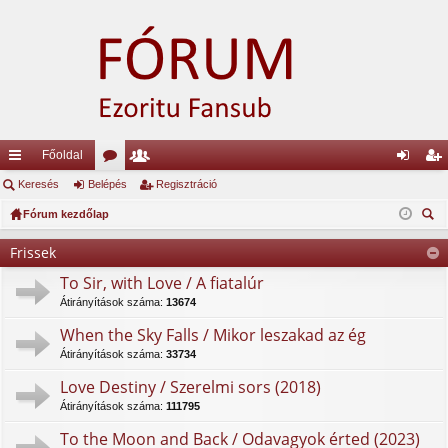
Főoldal
yo
Keresés
Belépés
ór
ag
Regisztráció
el
eg
rs
Fórum kezdőlap
u
lis
ép
is
ere
lin
m
ta
és
ztr
Frissek
sé
ke
ok
ác
To Sir, with Love / A fiatalúr
s
Átirányítások száma:
13674
k
ió
When the Sky Falls / Mikor leszakad az ég
Átirányítások száma:
33734
Love Destiny / Szerelmi sors (2018)
Átirányítások száma:
111795
To the Moon and Back / Odavagyok érted (2023)