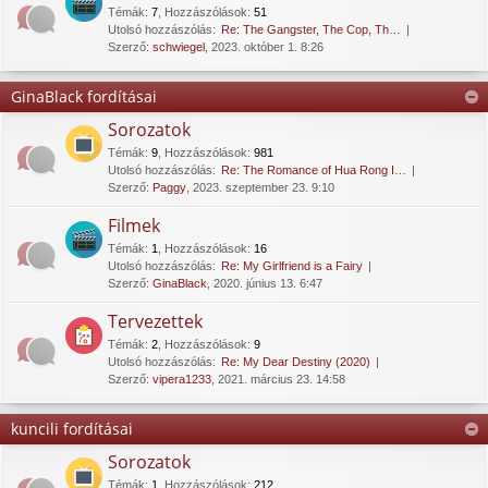
Témák
:
7
,
Hozzászólások
:
51
Utolsó hozzászólás:
Re: The Gangster, The Cop, Th…
Szerző:
schwiegel
, 2023. október 1. 8:26
GinaBlack fordításai
Sorozatok
Témák
:
9
,
Hozzászólások
:
981
Utolsó hozzászólás:
Re: The Romance of Hua Rong I…
Szerző:
Paggy
, 2023. szeptember 23. 9:10
Filmek
Témák
:
1
,
Hozzászólások
:
16
Utolsó hozzászólás:
Re: My Girlfriend is a Fairy
Szerző:
GinaBlack
, 2020. június 13. 6:47
Tervezettek
Témák
:
2
,
Hozzászólások
:
9
Utolsó hozzászólás:
Re: My Dear Destiny (2020)
Szerző:
vipera1233
, 2021. március 23. 14:58
kuncili fordításai
Sorozatok
Témák
:
1
,
Hozzászólások
:
212