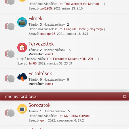
Utolsó hozzászólás:
Re: The World of the Married …
Szerző:
zoll1985
, 2021. május 13. 2:10
Filmek
Témák
:
3
,
Hozzászólások
:
24
Utolsó hozzászólás:
Re: Bring Me Home (Találj meg)
Szerző:
csongor15
, 2021. október 18. 8:21
Tervezettek
Témák
:
2
,
Hozzászólások
:
15
Moderátor:
kuncili
Utolsó hozzászólás:
Re: Forbidden Dream (KOR, 201…
Szerző:
biri66
, 2022. március 31. 23:39
Feltöltések
Témák
:
0
,
Hozzászólások
:
0
Moderátor:
kuncili
Timonis fordításai
Sorozatok
Témák
:
1
,
Hozzászólások
:
77
Utolsó hozzászólás:
Re: My Fellow Citizens!
Szerző:
gom
, 2022. szeptember 6. 17:24