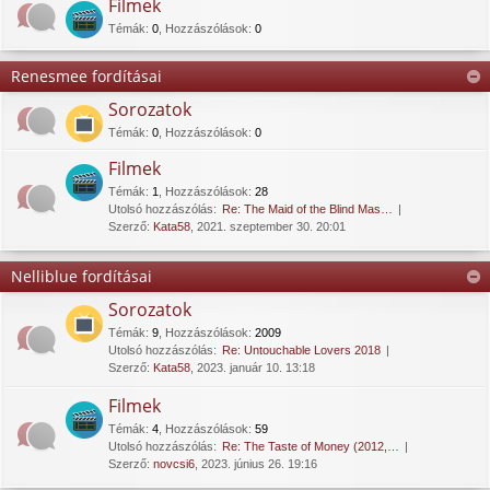
Filmek
Témák
:
0
,
Hozzászólások
:
0
Renesmee fordításai
Sorozatok
Témák
:
0
,
Hozzászólások
:
0
Filmek
Témák
:
1
,
Hozzászólások
:
28
Utolsó hozzászólás:
Re: The Maid of the Blind Mas…
Szerző:
Kata58
, 2021. szeptember 30. 20:01
Nelliblue fordításai
Sorozatok
Témák
:
9
,
Hozzászólások
:
2009
Utolsó hozzászólás:
Re: Untouchable Lovers 2018
Szerző:
Kata58
, 2023. január 10. 13:18
Filmek
Témák
:
4
,
Hozzászólások
:
59
Utolsó hozzászólás:
Re: The Taste of Money (2012,…
Szerző:
novcsi6
, 2023. június 26. 19:16