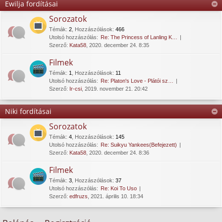
Ewilja fordításai
Sorozatok
Témák
:
2
,
Hozzászólások
:
466
Utolsó hozzászólás:
Re: The Princess of Lanling K…
Szerző:
Kata58
, 2020. december 24. 8:35
Filmek
Témák
:
1
,
Hozzászólások
:
11
Utolsó hozzászólás:
Re: Platon's Love - Plátói sz…
Szerző:
Ir-csi
, 2019. november 21. 20:42
Niki fordításai
Sorozatok
Témák
:
4
,
Hozzászólások
:
145
Utolsó hozzászólás:
Re: Suikyu Yankees(Befejezett)
Szerző:
Kata58
, 2020. december 24. 8:36
Filmek
Témák
:
3
,
Hozzászólások
:
37
Utolsó hozzászólás:
Re: Koi To Uso
Szerző:
edfruzs
, 2021. április 10. 18:34