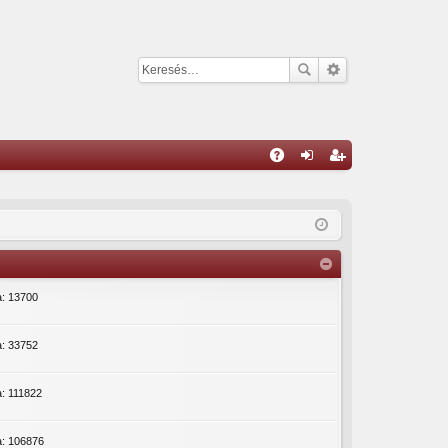
G
yI
el
eg
K
ép
is
és
ztr
ác
a: 13700
ió
a: 33752
a: 111822
a: 106876