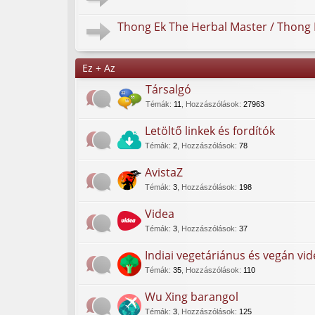
Thong Ek The Herbal Master / Thong 
Ez + Az
Társalgó
Témák
:
11
,
Hozzászólások
:
27963
Letöltő linkek és fordítók
Témák
:
2
,
Hozzászólások
:
78
AvistaZ
Témák
:
3
,
Hozzászólások
:
198
Videa
Témák
:
3
,
Hozzászólások
:
37
Indiai vegetáriánus és vegán vi
Témák
:
35
,
Hozzászólások
:
110
Wu Xing barangol
Témák
:
3
,
Hozzászólások
:
125