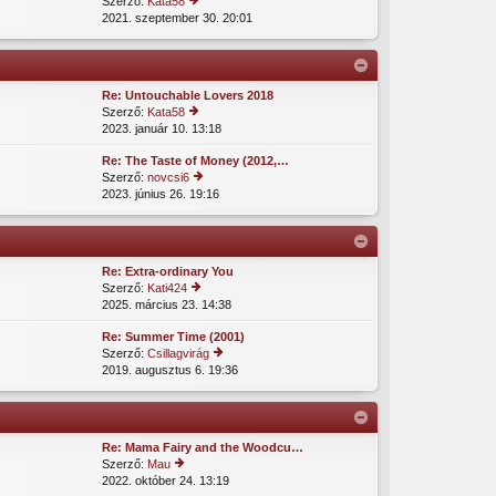
Szerző:
Kata58
m
2021. szeptember 30. 20:01
tol
e
s
gt
ó
e
h
ki
o
nt
Re: Untouchable Lovers 2018
z
é
Szerző:
Kata58
z
s
2023. január 10. 13:18
tol
á
e
s
s
Re: The Taste of Money (2012,…
ó
z
Szerző:
novcsi6
h
ól
2023. június 26. 19:16
tol
o
á
s
z
s
ó
z
m
h
á
e
o
s
gt
Re: Extra-ordinary You
z
z
e
Szerző:
Kati424
z
ól
ki
2025. március 23. 14:38
tol
á
á
nt
s
s
s
é
Re: Summer Time (2001)
ó
z
m
s
Szerző:
Csillagvirág
h
ól
e
e
2019. augusztus 6. 19:36
tol
o
á
gt
s
z
s
e
ó
z
m
ki
h
á
e
nt
o
s
gt
é
Re: Mama Fairy and the Woodcu…
z
z
e
s
Szerző:
Mau
z
ól
ki
e
2022. október 24. 13:19
tol
á
á
nt