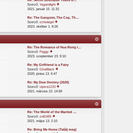
Re: Secret Boutique/ Titkos b…
z
z
e
s
Szerző:
Yagamilight
z
ól
ki
e
2021. január 15. 11:32
tol
á
á
nt
s
s
s
é
Re: The Gangster, The Cop, Th…
ó
z
m
s
Szerző:
schwiegel
h
ól
e
e
2023. október 1. 8:26
tol
o
á
gt
s
z
s
e
ó
z
m
ki
h
á
e
nt
o
s
gt
é
Re: The Romance of Hua Rong I…
z
z
e
s
Szerző:
Paggy
z
ól
ki
e
2023. szeptember 23. 9:10
tol
á
á
nt
s
s
s
é
Re: My Girlfriend is a Fairy
ó
z
m
s
Szerző:
GinaBlack
h
ól
e
e
2020. június 13. 6:47
tol
o
á
gt
s
z
s
e
Re: My Dear Destiny (2020)
ó
z
m
ki
Szerző:
vipera1233
h
á
e
nt
2021. március 23. 14:58
tol
o
s
gt
é
s
z
z
e
s
ó
z
ól
ki
e
h
á
á
nt
o
s
s
é
Re: The World of the Married …
z
z
m
s
Szerző:
zoll1985
z
ól
e
e
2021. május 13. 2:10
tol
á
á
gt
s
s
s
e
Re: Bring Me Home (Találj meg)
ó
z
m
ki