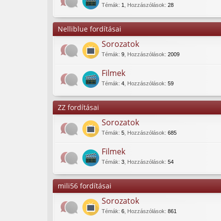
Témák
:
1
,
Hozzászólások
:
28
Nelliblue fordításai
Sorozatok
Témák
:
9
,
Hozzászólások
:
2009
Filmek
Témák
:
4
,
Hozzászólások
:
59
ZZ fordításai
Sorozatok
Témák
:
5
,
Hozzászólások
:
685
Filmek
Témák
:
3
,
Hozzászólások
:
54
mili56 fordításai
Sorozatok
Témák
:
6
,
Hozzászólások
:
861