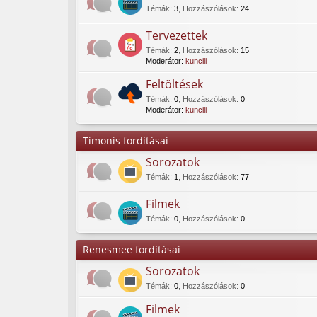
Témák
:
3
,
Hozzászólások
:
24
Tervezettek
Témák
:
2
,
Hozzászólások
:
15
Moderátor:
kuncili
Feltöltések
Témák
:
0
,
Hozzászólások
:
0
Moderátor:
kuncili
Timonis fordításai
Sorozatok
Témák
:
1
,
Hozzászólások
:
77
Filmek
Témák
:
0
,
Hozzászólások
:
0
Renesmee fordításai
Sorozatok
Témák
:
0
,
Hozzászólások
:
0
Filmek