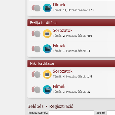
Filmek
Témák
:
14
,
Hozzászólások
:
173
Ewilja fordításai
Sorozatok
Témák
:
2
,
Hozzászólások
:
466
Filmek
Témák
:
1
,
Hozzászólások
:
11
Niki fordításai
Sorozatok
Témák
:
4
,
Hozzászólások
:
145
Filmek
Témák
:
3
,
Hozzászólások
:
37
Belépés
•
Regisztráció
Felhasználónév:
Jelszó: