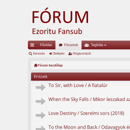
Főoldal
Fórumok
Taglista
yo
Keresés
Belépés
Regisztráció
rs
Fórum kezdőlap
lin
Frissek
ke
To Sir, with Love / A fiatalúr
k
When the Sky Falls / Mikor leszakad a
Love Destiny / Szerelmi sors (2018)
To the Moon and Back / Odavagyok ér