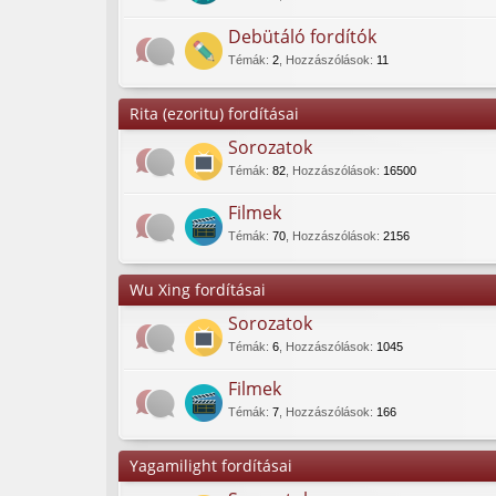
Debütáló fordítók
Témák
:
2
,
Hozzászólások
:
11
Rita (ezoritu) fordításai
Sorozatok
Témák
:
82
,
Hozzászólások
:
16500
Filmek
Témák
:
70
,
Hozzászólások
:
2156
Wu Xing fordításai
Sorozatok
Témák
:
6
,
Hozzászólások
:
1045
Filmek
Témák
:
7
,
Hozzászólások
:
166
Yagamilight fordításai