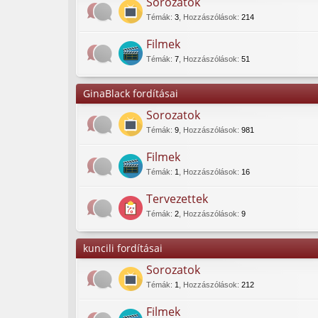
Sorozatok
Témák
:
3
,
Hozzászólások
:
214
Filmek
Témák
:
7
,
Hozzászólások
:
51
GinaBlack fordításai
Sorozatok
Témák
:
9
,
Hozzászólások
:
981
Filmek
Témák
:
1
,
Hozzászólások
:
16
Tervezettek
Témák
:
2
,
Hozzászólások
:
9
kuncili fordításai
Sorozatok
Témák
:
1
,
Hozzászólások
:
212
Filmek