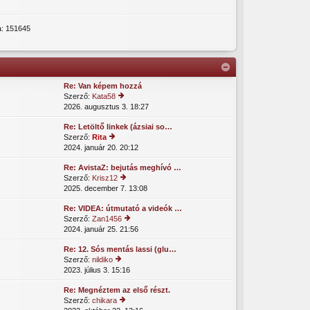
a: 151645
Re: Van képem hozzá
Szerző:
Kata58
2026. augusztus 3. 18:27
tol
s
Re: Letöltő linkek (ázsiai so…
ó
Szerző:
Rita
h
2024. január 20. 20:12
tol
o
s
z
Re: AvistaZ: bejutás meghívó …
ó
z
Szerző:
Krisz12
h
á
2025. december 7. 13:08
tol
o
s
s
z
z
Re: VIDEA: útmutató a videók …
ó
z
ól
Szerző:
Zan1456
h
á
á
2024. január 25. 21:56
tol
o
s
s
s
z
z
m
Re: 12. Sós mentás lassi (glu…
ó
z
ól
e
Szerző:
nildiko
h
á
á
gt
2023. július 3. 15:16
tol
o
s
s
e
s
z
z
m
ki
Re: Megnéztem az első részt.
ó
z
ól
e
nt
Szerző:
chikara
h
á
á
gt
é