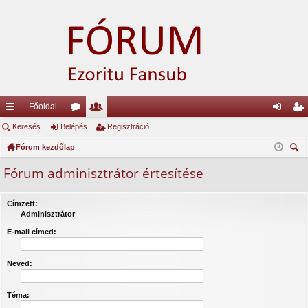
Főoldal
yo
Keresés
Belépés
ór
ag
Regisztráció
el
eg
rs
Fórum kezdőlap
u
lis
ép
is
ere
lin
m
ta
és
ztr
Fórum adminisztrátor értesítése
sé
ke
ok
ác
s
Címzett:
k
ió
Adminisztrátor
E-mail címed:
Neved:
Téma: