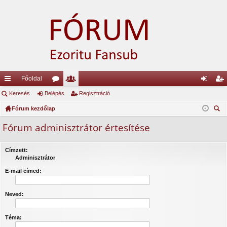
Főoldal
yo
Keresés
Belépés
ór
ag
Regisztráció
el
eg
rs
Fórum kezdőlap
u
lis
ép
is
ere
lin
m
ta
és
ztr
Fórum adminisztrátor értesítése
sé
ke
ok
ác
s
Címzett:
k
ió
Adminisztrátor
E-mail címed:
Neved:
Téma: