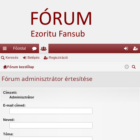
Főoldal
yo
Keresés
Belépés
ór
ag
Regisztráció
el
eg
rs
Fórum kezdőlap
u
lis
ép
is
ere
lin
m
ta
és
ztr
Fórum adminisztrátor értesítése
sé
ke
ok
ác
s
Címzett:
k
ió
Adminisztrátor
E-mail címed:
Neved:
Téma: