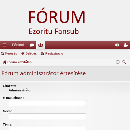
Főoldal
yo
Keresés
Belépés
ór
ag
Regisztráció
el
eg
rs
Fórum kezdőlap
u
lis
ép
is
ere
lin
m
ta
és
ztr
Fórum adminisztrátor értesítése
sé
ke
ok
ác
s
Címzett:
k
ió
Adminisztrátor
E-mail címed:
Neved:
Téma: