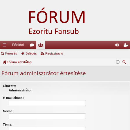
Főoldal
yo
Keresés
Belépés
ór
ag
Regisztráció
el
eg
rs
Fórum kezdőlap
u
lis
ép
is
ere
lin
m
ta
és
ztr
Fórum adminisztrátor értesítése
sé
ke
ok
ác
s
Címzett:
k
ió
Adminisztrátor
E-mail címed:
Neved:
Téma: