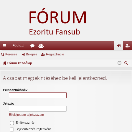
Főoldal
yo
Keresés
Belépés
ór
ag
Regisztráció
el
eg
rs
Fórum kezdőlap
u
lis
ép
is
ere
lin
m
ta
és
ztr
sé
A csapat megtekintéséhez be kell jelentkezned.
ke
ok
ác
s
k
ió
Felhasználónév:
Jelszó:
Elfelejtettem a jelszavam
Emlékezz rám
Bejelentkezés rejtettként