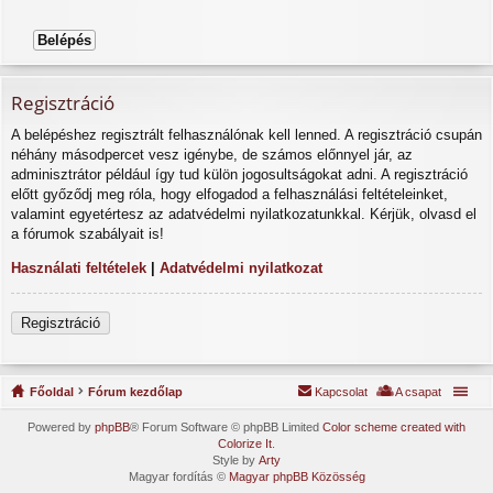
Regisztráció
A belépéshez regisztrált felhasználónak kell lenned. A regisztráció csupán
néhány másodpercet vesz igénybe, de számos előnnyel jár, az
adminisztrátor például így tud külön jogosultságokat adni. A regisztráció
előtt győződj meg róla, hogy elfogadod a felhasználási feltételeinket,
valamint egyetértesz az adatvédelmi nyilatkozatunkkal. Kérjük, olvasd el
a fórumok szabályait is!
Használati feltételek
|
Adatvédelmi nyilatkozat
Regisztráció
Főoldal
Fórum kezdőlap
Kapcsolat
A csapat
Powered by
phpBB
® Forum Software © phpBB Limited
Color scheme created with
Colorize It
.
Style by
Arty
Magyar fordítás ©
Magyar phpBB Közösség