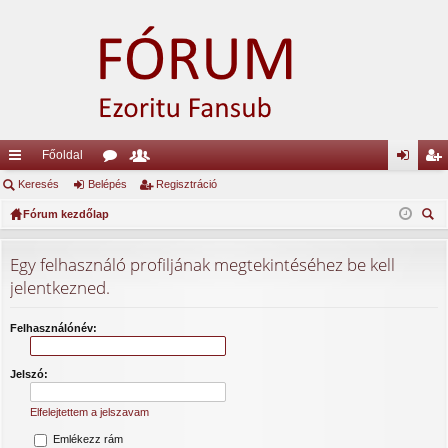
Főoldal
yo
Keresés
Belépés
ór
ag
Regisztráció
el
eg
rs
Fórum kezdőlap
u
lis
ép
is
ere
lin
m
ta
és
ztr
sé
Egy felhasználó profiljának megtekintéséhez be kell
ke
ok
ác
s
jelentkezned.
k
ió
Felhasználónév:
Jelszó:
Elfelejtettem a jelszavam
Emlékezz rám