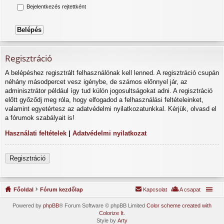
Bejelentkezés rejtettként
Regisztráció
A belépéshez regisztrált felhasználónak kell lenned. A regisztráció csupán
néhány másodpercet vesz igénybe, de számos előnnyel jár, az
adminisztrátor például így tud külön jogosultságokat adni. A regisztráció
előtt győződj meg róla, hogy elfogadod a felhasználási feltételeinket,
valamint egyetértesz az adatvédelmi nyilatkozatunkkal. Kérjük, olvasd el
a fórumok szabályait is!
Használati feltételek
|
Adatvédelmi nyilatkozat
Regisztráció
Főoldal
Fórum kezdőlap
Kapcsolat
A csapat
Powered by
phpBB
® Forum Software © phpBB Limited
Color scheme created with
Colorize It
.
Style by
Arty