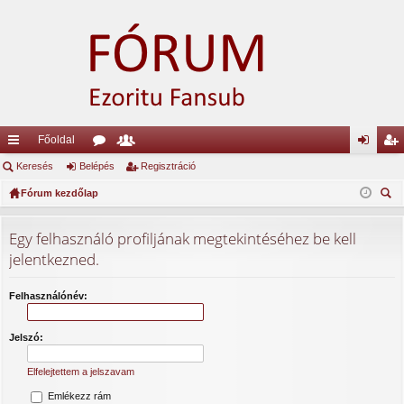
Főoldal
yo
Keresés
Belépés
ór
ag
Regisztráció
el
eg
rs
Fórum kezdőlap
u
lis
ép
is
ere
lin
m
ta
és
ztr
sé
Egy felhasználó profiljának megtekintéséhez be kell
ke
ok
ác
s
jelentkezned.
k
ió
Felhasználónév:
Jelszó:
Elfelejtettem a jelszavam
Emlékezz rám