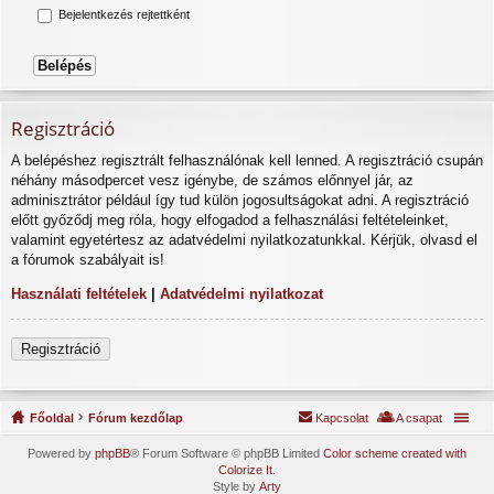
Bejelentkezés rejtettként
Regisztráció
A belépéshez regisztrált felhasználónak kell lenned. A regisztráció csupán
néhány másodpercet vesz igénybe, de számos előnnyel jár, az
adminisztrátor például így tud külön jogosultságokat adni. A regisztráció
előtt győződj meg róla, hogy elfogadod a felhasználási feltételeinket,
valamint egyetértesz az adatvédelmi nyilatkozatunkkal. Kérjük, olvasd el
a fórumok szabályait is!
Használati feltételek
|
Adatvédelmi nyilatkozat
Regisztráció
Főoldal
Fórum kezdőlap
Kapcsolat
A csapat
Powered by
phpBB
® Forum Software © phpBB Limited
Color scheme created with
Colorize It
.
Style by
Arty