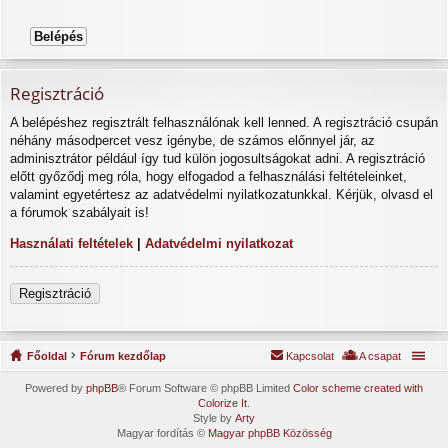
Regisztráció
A belépéshez regisztrált felhasználónak kell lenned. A regisztráció csupán
néhány másodpercet vesz igénybe, de számos előnnyel jár, az
adminisztrátor például így tud külön jogosultságokat adni. A regisztráció
előtt győződj meg róla, hogy elfogadod a felhasználási feltételeinket,
valamint egyetértesz az adatvédelmi nyilatkozatunkkal. Kérjük, olvasd el
a fórumok szabályait is!
Használati feltételek
|
Adatvédelmi nyilatkozat
Regisztráció
Főoldal
Fórum kezdőlap
Kapcsolat
A csapat
Powered by
phpBB
® Forum Software © phpBB Limited
Color scheme created with
Colorize It
.
Style by
Arty
Magyar fordítás ©
Magyar phpBB Közösség