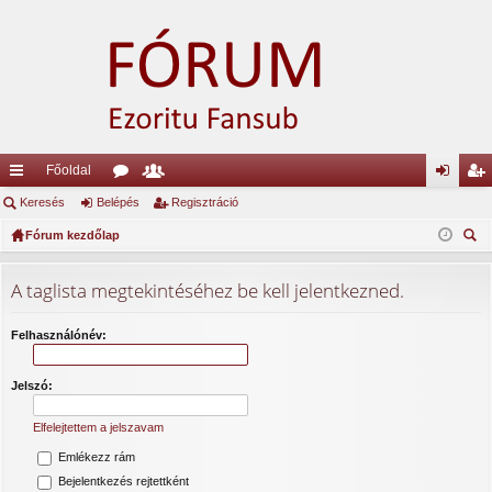
Főoldal
yo
Keresés
Belépés
ór
ag
Regisztráció
el
eg
rs
Fórum kezdőlap
u
lis
ép
is
ere
lin
m
ta
és
ztr
sé
A taglista megtekintéséhez be kell jelentkezned.
ke
ok
ác
s
k
ió
Felhasználónév:
Jelszó:
Elfelejtettem a jelszavam
Emlékezz rám
Bejelentkezés rejtettként