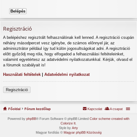
Regisztráció
A belépéshez regisztrált felhasználónak kell lenned. A regisztráció csupán
néhány másodpercet vesz igénybe, de számos előnnyel jár, az
adminisztrátor például így tud külön jogosultságokat adni. A regisztráció
előtt győződj meg róla, hogy elfogadod a felhasználási feltételeinket,
valamint egyetértesz az adatvédelmi nyilatkozatunkkal. Kérjük, olvasd el
a fórumok szabályait is!
Használati feltételek
|
Adatvédelmi nyilatkozat
Regisztráció
Főoldal
Fórum kezdőlap
Kapcsolat
A csapat
Powered by
phpBB
® Forum Software © phpBB Limited
Color scheme created with
Colorize It
.
Style by
Arty
Magyar fordítás ©
Magyar phpBB Közösség