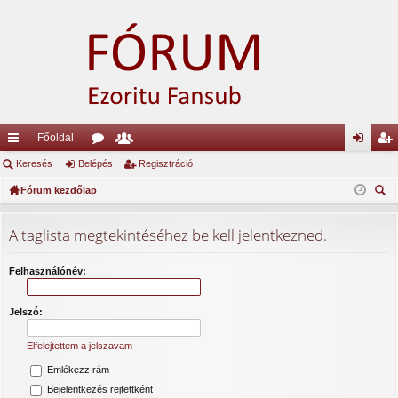
Főoldal
yo
Keresés
Belépés
ór
ag
Regisztráció
el
eg
rs
Fórum kezdőlap
u
lis
ép
is
ere
lin
m
ta
és
ztr
sé
A taglista megtekintéséhez be kell jelentkezned.
ke
ok
ác
s
k
ió
Felhasználónév:
Jelszó:
Elfelejtettem a jelszavam
Emlékezz rám
Bejelentkezés rejtettként