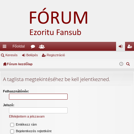
Főoldal
yo
Keresés
Belépés
ór
ag
Regisztráció
el
eg
rs
Fórum kezdőlap
u
lis
ép
is
ere
lin
m
ta
és
ztr
sé
A taglista megtekintéséhez be kell jelentkezned.
ke
ok
ác
s
k
ió
Felhasználónév:
Jelszó:
Elfelejtettem a jelszavam
Emlékezz rám
Bejelentkezés rejtettként