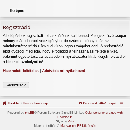
Regisztráció
A belépéshez regisztrált felhasználónak kell lenned. A regisztráció csupán
néhány másodpercet vesz igénybe, de számos előnnyel jár, az
adminisztrátor például így tud külön jogosultságokat adni. A regisztráció
előtt győződj meg róla, hogy elfogadod a felhasználási feltételeinket,
valamint egyetértesz az adatvédelmi nyilatkozatunkkal. Kérjük, olvasd el
a fórumok szabályait is!
Használati feltételek
|
Adatvédelmi nyilatkozat
Regisztráció
Főoldal
Fórum kezdőlap
Kapcsolat
A csapat
Powered by
phpBB
® Forum Software © phpBB Limited
Color scheme created with
Colorize It
.
Style by
Arty
Magyar fordítás ©
Magyar phpBB Közösség