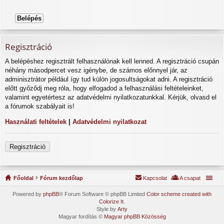
Regisztráció
A belépéshez regisztrált felhasználónak kell lenned. A regisztráció csupán
néhány másodpercet vesz igénybe, de számos előnnyel jár, az
adminisztrátor például így tud külön jogosultságokat adni. A regisztráció
előtt győződj meg róla, hogy elfogadod a felhasználási feltételeinket,
valamint egyetértesz az adatvédelmi nyilatkozatunkkal. Kérjük, olvasd el
a fórumok szabályait is!
Használati feltételek
|
Adatvédelmi nyilatkozat
Regisztráció
Főoldal
Fórum kezdőlap
Kapcsolat
A csapat
Powered by
phpBB
® Forum Software © phpBB Limited
Color scheme created with
Colorize It
.
Style by
Arty
Magyar fordítás ©
Magyar phpBB Közösség