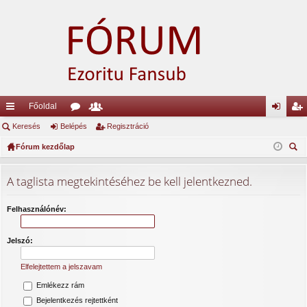
Főoldal
yo
Keresés
Belépés
ór
ag
Regisztráció
el
eg
rs
Fórum kezdőlap
u
lis
ép
is
ere
lin
m
ta
és
ztr
sé
A taglista megtekintéséhez be kell jelentkezned.
ke
ok
ác
s
k
ió
Felhasználónév:
Jelszó:
Elfelejtettem a jelszavam
Emlékezz rám
Bejelentkezés rejtettként