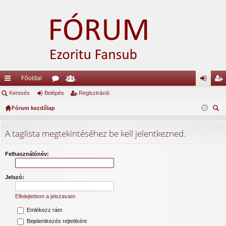
Főoldal
yo
Keresés
Belépés
ór
ag
Regisztráció
el
eg
rs
Fórum kezdőlap
u
lis
ép
is
ere
lin
m
ta
és
ztr
sé
A taglista megtekintéséhez be kell jelentkezned.
ke
ok
ác
s
k
ió
Felhasználónév:
Jelszó:
Elfelejtettem a jelszavam
Emlékezz rám
Bejelentkezés rejtettként