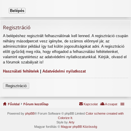
Regisztráció
A belépéshez regisztrált felhasználónak kell lenned. A regisztráció csupán
néhány másodpercet vesz igénybe, de számos előnnyel jár, az
adminisztrátor például így tud külön jogosultságokat adni. A regisztráció
előtt győződj meg róla, hogy elfogadod a felhasználási feltételeinket,
valamint egyetértesz az adatvédelmi nyilatkozatunkkal. Kérjük, olvasd el
a fórumok szabályait is!
Használati feltételek
|
Adatvédelmi nyilatkozat
Regisztráció
Főoldal
Fórum kezdőlap
Kapcsolat
A csapat
Powered by
phpBB
® Forum Software © phpBB Limited
Color scheme created with
Colorize It
.
Style by
Arty
Magyar fordítás ©
Magyar phpBB Közösség