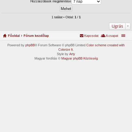
Hozzászólások megjelenítése
1 találat • Oldal:
1
/
1
Ugrás
Főoldal
Fórum kezdőlap
Kapcsolat
A csapat
Powered by
phpBB
® Forum Software © phpBB Limited
Color scheme created with
Colorize It
.
Style by
Arty
Magyar fordítás ©
Magyar phpBB Közösség