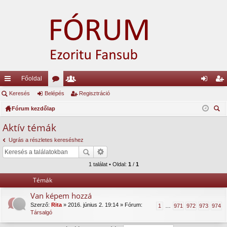
Főoldal
yo
Keresés
Belépés
ór
ag
Regisztráció
el
eg
rs
Fórum kezdőlap
u
lis
ép
is
ere
lin
m
ta
és
ztr
Aktív témák
sé
ke
ok
ác
Ugrás a részletes kereséshez
s
k
ió
1 találat • Oldal:
1
/
1
Témák
Van képem hozzá
Szerző:
Rita
» 2016. június 2. 19:14 » Fórum:
1
…
971
972
973
974
Társalgó