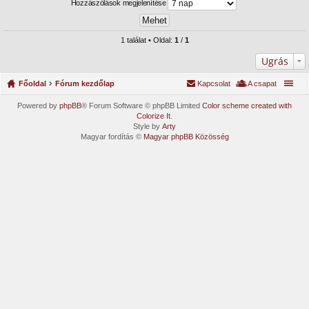
Hozzászólások megjelenítése
1 találat • Oldal:
1
/
1
Ugrás
Főoldal
Fórum kezdőlap
Kapcsolat
A csapat
Powered by
phpBB
® Forum Software © phpBB Limited
Color scheme created with
Colorize It
.
Style by
Arty
Magyar fordítás ©
Magyar phpBB Közösség