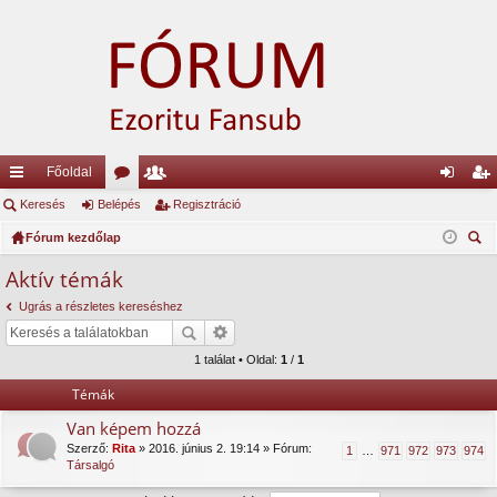
Főoldal
yo
Keresés
Belépés
ór
ag
Regisztráció
el
eg
rs
Fórum kezdőlap
u
lis
ép
is
ere
lin
m
ta
és
ztr
Aktív témák
sé
ke
ok
ác
Ugrás a részletes kereséshez
s
k
ió
1 találat • Oldal:
1
/
1
Témák
Van képem hozzá
Szerző:
Rita
» 2016. június 2. 19:14 » Fórum:
1
…
971
972
973
974
Társalgó