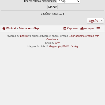
Hozzászólások megjelenítése
1 találat • Oldal:
1
/
1
Ugrás
Főoldal
Fórum kezdőlap
Kapcsolat
A csapat
Powered by
phpBB
® Forum Software © phpBB Limited
Color scheme created with
Colorize It
.
Style by
Arty
Magyar fordítás ©
Magyar phpBB Közösség