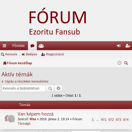
Főoldal
yo
Keresés
Belépés
ór
ag
Regisztráció
el
eg
rs
Fórum kezdőlap
u
lis
ép
is
ere
lin
m
ta
és
ztr
Aktív témák
sé
ke
ok
ác
Ugrás a részletes kereséshez
s
k
ió
1 találat • Oldal:
1
/
1
Témák
Van képem hozzá
Szerző:
Rita
» 2016. június 2. 19:14 » Fórum:
1
…
971
972
973
974
Társalgó