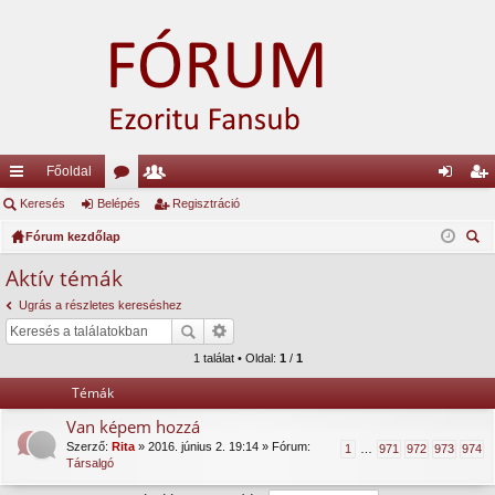
Főoldal
yo
Keresés
Belépés
ór
ag
Regisztráció
el
eg
rs
Fórum kezdőlap
u
lis
ép
is
ere
lin
m
ta
és
ztr
Aktív témák
sé
ke
ok
ác
Ugrás a részletes kereséshez
s
k
ió
1 találat • Oldal:
1
/
1
Témák
Van képem hozzá
Szerző:
Rita
» 2016. június 2. 19:14 » Fórum:
1
…
971
972
973
974
Társalgó