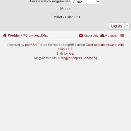
Hozzászólások megjelenítése
1 találat • Oldal:
1
/
1
Ugrás
Főoldal
Fórum kezdőlap
Kapcsolat
A csapat
Powered by
phpBB
® Forum Software © phpBB Limited
Color scheme created with
Colorize It
.
Style by
Arty
Magyar fordítás ©
Magyar phpBB Közösség