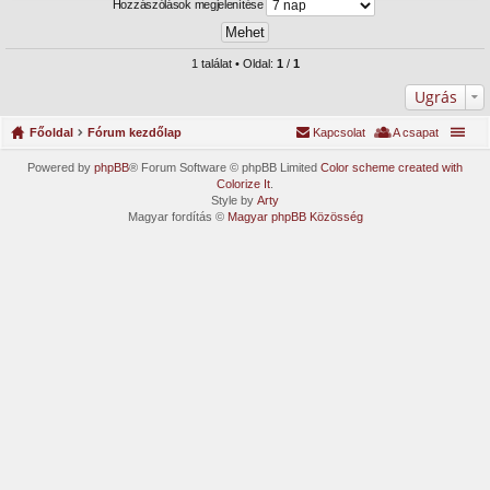
Hozzászólások megjelenítése
1 találat • Oldal:
1
/
1
Ugrás
Főoldal
Fórum kezdőlap
Kapcsolat
A csapat
Powered by
phpBB
® Forum Software © phpBB Limited
Color scheme created with
Colorize It
.
Style by
Arty
Magyar fordítás ©
Magyar phpBB Közösség