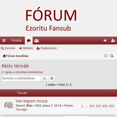
Főoldal
yo
Keresés
Belépés
ór
ag
Regisztráció
el
eg
rs
Fórum kezdőlap
u
lis
ép
is
ere
lin
m
ta
és
ztr
Aktív témák
sé
ke
ok
ác
Ugrás a részletes kereséshez
s
k
ió
1 találat • Oldal:
1
/
1
Témák
Van képem hozzá
Szerző:
Rita
» 2016. június 2. 19:14 » Fórum:
1
…
971
972
973
974
Társalgó