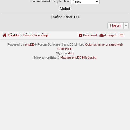
Hozzászólások megjelenítése
1 találat • Oldal:
1
/
1
Ugrás
Főoldal
Fórum kezdőlap
Kapcsolat
A csapat
Powered by
phpBB
® Forum Software © phpBB Limited
Color scheme created with
Colorize It
.
Style by
Arty
Magyar fordítás ©
Magyar phpBB Közösség