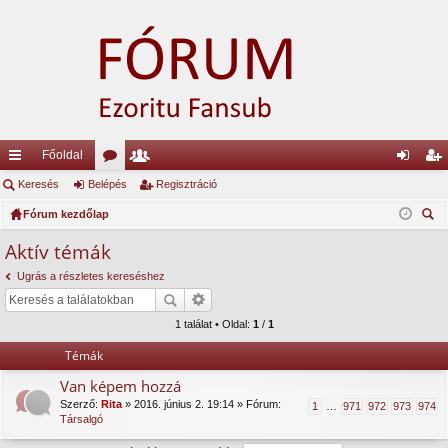
Főoldal
yo
Keresés
Belépés
ór
ag
Regisztráció
el
eg
rs
Fórum kezdőlap
u
lis
ép
is
ere
lin
m
ta
és
ztr
Aktív témák
sé
ke
ok
ác
Ugrás a részletes kereséshez
s
k
ió
1 találat • Oldal:
1
/
1
Témák
Van képem hozzá
Szerző:
Rita
» 2016. június 2. 19:14 » Fórum:
1
…
971
972
973
974
Társalgó