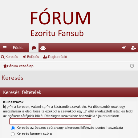
Főoldal
yo
Keresés
Belépés
ór
ag
Regisztráció
el
eg
rs
Fórum kezdőlap
u
lis
ép
is
lin
m
ta
és
ztr
Keresés
ke
ok
ác
Keresési feltételek
k
ió
Kulcsszavak:
Írj „
+
”-t a keresett, valamint „
-
”-t a kizárandó szavak elé. Ha több szóból csak egy
megtalálása is elég, készíts ezekből a szavakból egy „
|
” jellel elválasztott listát, és tedd
az egészet zárójelek közé. Részleges szavakhoz használd a * jokerkaraktert.
Keresés az összes szóra vagy a keresési kifejezés pontos használata
Keresés bármely szóra