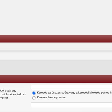
Keresés az összes szóra vagy a keresési kifejezés pontos h
sztott listát, és tedd az
Keresés bármely szóra
aktert.