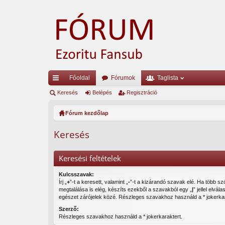
Főoldal
Fórumok
Taglista
yo
Keresés
Belépés
Regisztráció
rs
Fórum kezdőlap
lin
Keresés
ke
k
Keresési feltételek
Kulcsszavak:
Írj „
+
”-t a keresett, valamint „
-
”-t a kizárandó szavak elé. Ha több szóból csak egy
megtalálása is elég, készíts ezekből a szavakból egy „
|
” jellel elvála
egészet zárójelek közé. Részleges szavakhoz használd a * jokerkar
Szerző:
Részleges szavakhoz használd a * jokerkaraktert.