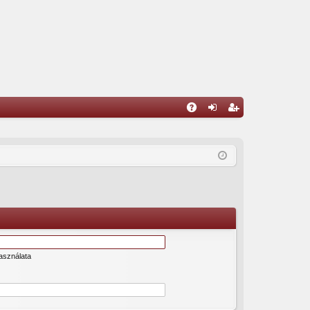
G
yI
el
eg
K
ép
is
és
ztr
ác
ió
asználata