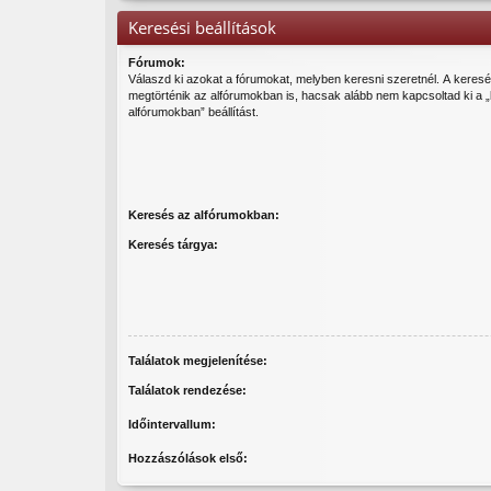
Keresési beállítások
Fórumok:
Válaszd ki azokat a fórumokat, melyben keresni szeretnél. A keres
megtörténik az alfórumokban is, hacsak alább nem kapcsoltad ki a 
alfórumokban” beállítást.
Keresés az alfórumokban:
Keresés tárgya:
Találatok megjelenítése:
Találatok rendezése:
Időintervallum:
Hozzászólások első: