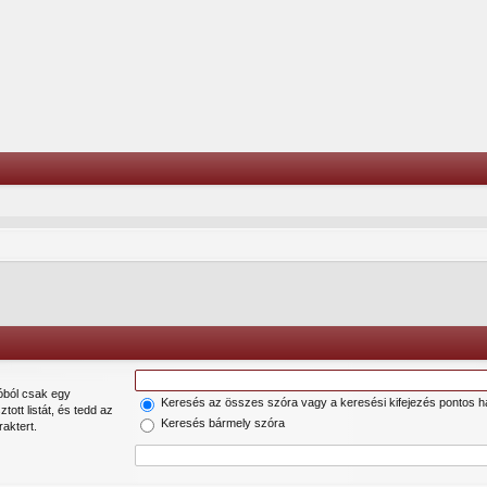
Keresés az összes szóra vagy a keresési kifejezés pontos h
sztott listát, és tedd az
Keresés bármely szóra
aktert.