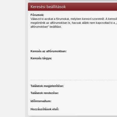
Keresési beállítások
Fórumok:
Válaszd ki azokat a fórumokat, melyben keresni szeretnél. A keres
megtörténik az alfórumokban is, hacsak alább nem kapcsoltad ki a 
alfórumokban” beállítást.
Keresés az alfórumokban:
Keresés tárgya:
Találatok megjelenítése:
Találatok rendezése:
Időintervallum:
Hozzászólások első: