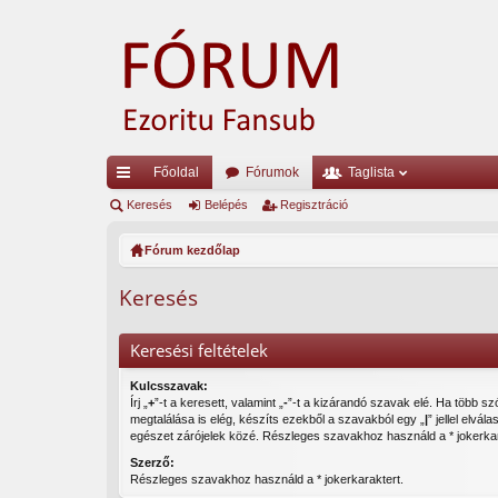
Főoldal
Fórumok
Taglista
yo
Keresés
Belépés
Regisztráció
rs
Fórum kezdőlap
lin
Keresés
ke
k
Keresési feltételek
Kulcsszavak:
Írj „
+
”-t a keresett, valamint „
-
”-t a kizárandó szavak elé. Ha több szóból csak egy
megtalálása is elég, készíts ezekből a szavakból egy „
|
” jellel elvála
egészet zárójelek közé. Részleges szavakhoz használd a * jokerkar
Szerző:
Részleges szavakhoz használd a * jokerkaraktert.