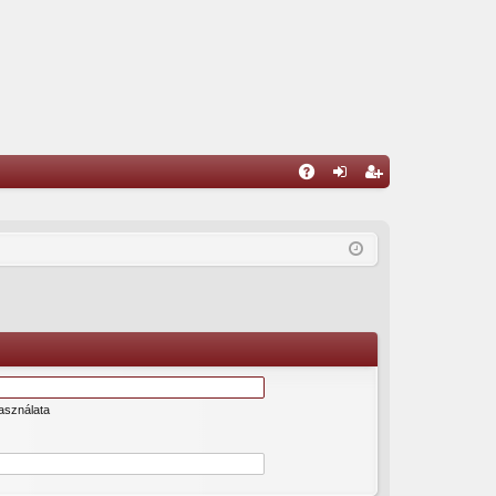
G
yI
el
eg
K
ép
is
és
ztr
ác
ió
asználata