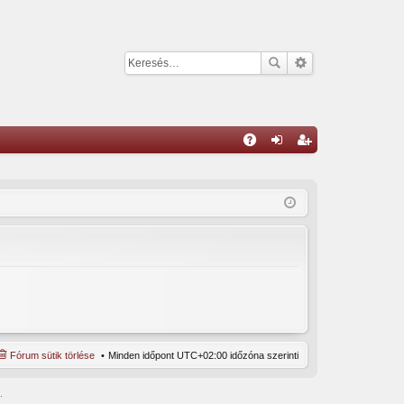
G
yI
el
eg
K
ép
is
és
ztr
ác
ió
Fórum sütik törlése
Minden időpont
UTC+02:00
időzóna szerinti
.