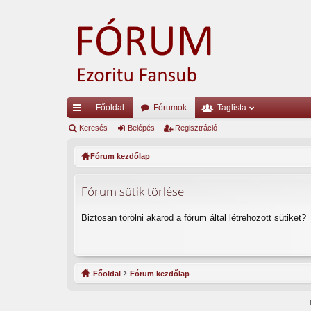
Főoldal
Fórumok
Taglista
yo
Keresés
Belépés
Regisztráció
rs
Fórum kezdőlap
lin
Fórum sütik törlése
ke
k
Biztosan törölni akarod a fórum által létrehozott sütiket?
Főoldal
Fórum kezdőlap