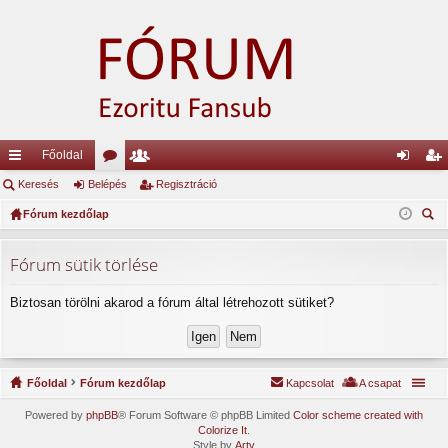
Főoldal
yo
Keresés
Belépés
ór
ag
Regisztráció
el
eg
rs
Fórum kezdőlap
u
lis
ép
is
ere
lin
m
ta
és
ztr
sé
Fórum sütik törlése
ke
ok
ác
s
Biztosan törölni akarod a fórum által létrehozott sütiket?
k
ió
Főoldal
Fórum kezdőlap
Kapcsolat
A csapat
Powered by
phpBB
® Forum Software © phpBB Limited
Color scheme created with
Colorize It
.
Style by
Arty