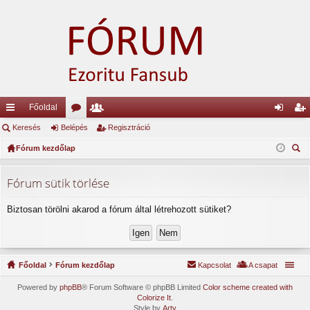
Főoldal
yo
Keresés
Belépés
ór
ag
Regisztráció
el
eg
rs
Fórum kezdőlap
u
lis
ép
is
ere
lin
m
ta
és
ztr
sé
Fórum sütik törlése
ke
ok
ác
s
Biztosan törölni akarod a fórum által létrehozott sütiket?
k
ió
Főoldal
Fórum kezdőlap
Kapcsolat
A csapat
Powered by
phpBB
® Forum Software © phpBB Limited
Color scheme created with
Colorize It
.
Style by
Arty