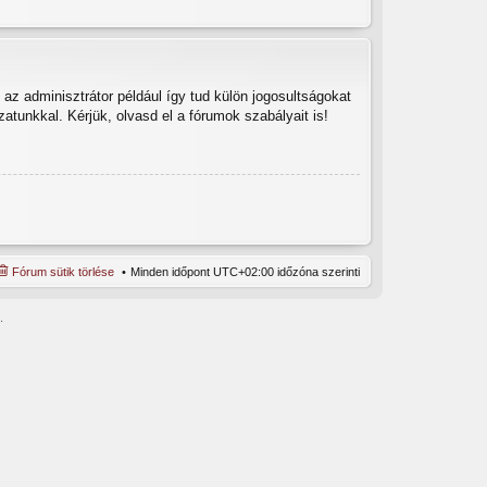
az adminisztrátor például így tud külön jogosultságokat
zatunkkal. Kérjük, olvasd el a fórumok szabályait is!
Fórum sütik törlése
Minden időpont
UTC+02:00
időzóna szerinti
.