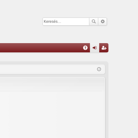
G
yI
el
eg
K
ép
is
és
ztr
ác
ió