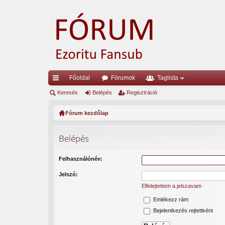
Főoldal
Fórumok
Taglista
yo
Keresés
Belépés
Regisztráció
rs
Fórum kezdőlap
lin
Belépés
ke
k
Felhasználónév:
Jelszó:
Elfelejtettem a jelszavam
Emlékezz rám
Bejelentkezés rejtettként