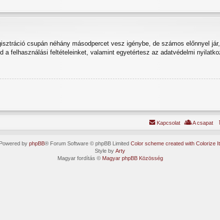
egisztráció csupán néhány másodpercet vesz igénybe, de számos előnnyel jár, 
od a felhasználási feltételeinket, valamint egyetértesz az adatvédelmi nyilatko
Kapcsolat
A csapat
Powered by
phpBB
® Forum Software © phpBB Limited
Color scheme created with Colorize It
Style by
Arty
Magyar fordítás ©
Magyar phpBB Közösség