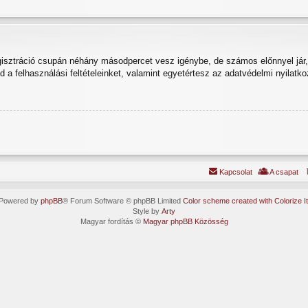
egisztráció csupán néhány másodpercet vesz igénybe, de számos előnnyel jár, 
od a felhasználási feltételeinket, valamint egyetértesz az adatvédelmi nyilatko
Kapcsolat
A csapat
Powered by
phpBB
® Forum Software © phpBB Limited
Color scheme created with Colorize It
Style by
Arty
Magyar fordítás ©
Magyar phpBB Közösség