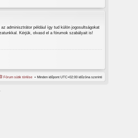
az adminisztrátor például így tud külön jogosultságokat
zatunkkal. Kérjük, olvasd el a fórumok szabályait is!
Fórum sütik törlése
Minden időpont
UTC+02:00
időzóna szerinti
.