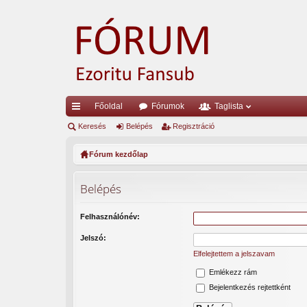
Főoldal
Fórumok
Taglista
yo
Keresés
Belépés
Regisztráció
rs
Fórum kezdőlap
lin
Belépés
ke
k
Felhasználónév:
Jelszó:
Elfelejtettem a jelszavam
Emlékezz rám
Bejelentkezés rejtettként