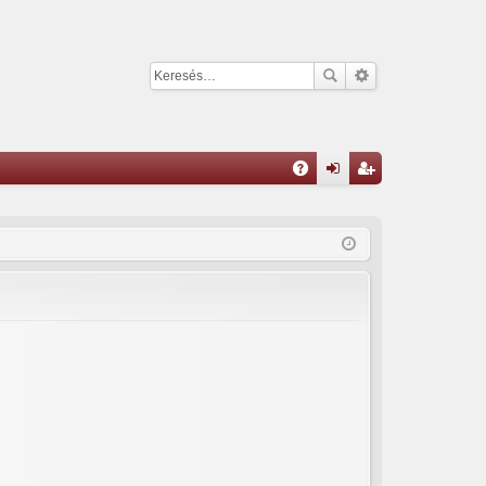
G
yI
el
eg
K
ép
is
és
ztr
ác
ió