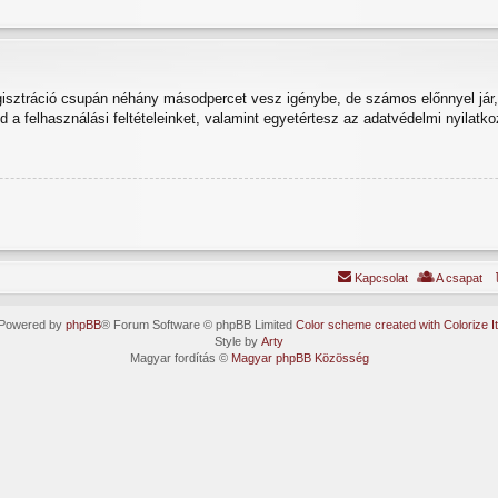
egisztráció csupán néhány másodpercet vesz igénybe, de számos előnnyel jár, 
od a felhasználási feltételeinket, valamint egyetértesz az adatvédelmi nyilatko
Kapcsolat
A csapat
Powered by
phpBB
® Forum Software © phpBB Limited
Color scheme created with Colorize It
Style by
Arty
Magyar fordítás ©
Magyar phpBB Közösség