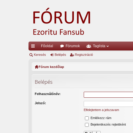
Főoldal
Fórumok
Taglista
yo
Keresés
Belépés
Regisztráció
rs
Fórum kezdőlap
lin
Belépés
ke
k
Felhasználónév:
Jelszó:
Elfelejtettem a jelszavam
Emlékezz rám
Bejelentkezés rejtettként