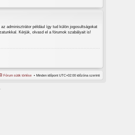
az adminisztrátor például így tud külön jogosultságokat
zatunkkal. Kérjük, olvasd el a fórumok szabályait is!
Fórum sütik törlése
Minden időpont
UTC+02:00
időzóna szerinti
.