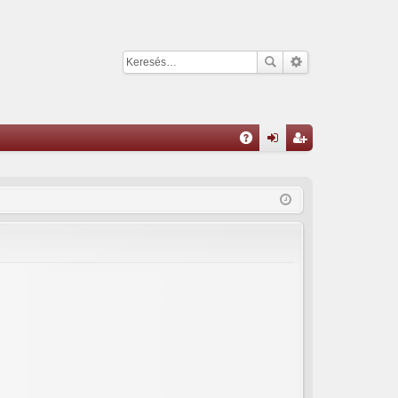
G
yI
el
eg
K
ép
is
és
ztr
ác
ió