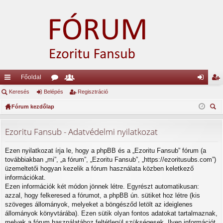
Főoldal
yo
Keresés
Belépés
ór
ag
Regisztráció
el
eg
rs
Fórum kezdőlap
u
lis
ép
is
ere
lin
m
ta
és
ztr
sé
Ezoritu Fansub - Adatvédelmi nyilatkozat
ke
ok
ác
s
Ezen nyilatkozat írja le, hogy a phpBB és a „Ezoritu Fansub” fórum (a
k
ió
továbbiakban „mi”, „a fórum”, „Ezoritu Fansub”, „https://ezoritusubs.com”)
üzemeltetői hogyan kezelik a fórum használata közben keletkező
információkat.
Ezen információk két módon jönnek létre. Egyrészt automatikusan:
azzal, hogy felkeresed a fórumot, a phpBB ún. sütiket hoz létre (kis
szöveges állományok, melyeket a böngésződ letölt az ideiglenes
állományok könyvtárába). Ezen sütik olyan fontos adatokat tartalmaznak,
melyek a fórum használatához feltétlenül szükségesek. Ilyen információt