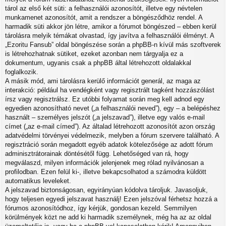
tárol az első két süti: a felhasználói azonosítót, illetve egy névtelen
munkamenet azonosítót, amit a rendszer a böngésződhöz rendel. A
harmadik süti akkor jön létre, amikor a fórumot böngészed – ebben kerül
tárolásra melyik témákat olvastad, így javítva a felhasználói élményt. A
„Ezoritu Fansub” oldal böngészése során a phpBB-n kívül más szoftverek
is létrehozhatnak sütiket, ezeket azonban nem tárgyalja ez a
dokumentum, ugyanis csak a phpBB által létrehozott oldalakkal
foglalkozik.
A másik mód, ami tárolásra kerülő információt generál, az maga az
interakció: például ha vendégként vagy regisztrált tagként hozzászólást
írsz vagy regisztrálsz. Ez utóbbi folyamat során meg kell adnod egy
egyedien azonosítható nevet („a felhasználói neved”), egy – a belépéshez
használt – személyes jelszót („a jelszavad”), illetve egy valós e-mail
címet („az e-mail címed”). Az általad létrehozott azonosítót azon ország
adatvédelmi törvényei védelmezik, melyben a fórum szervere található. A
regisztráció során megadott egyéb adatok kötelezősége az adott fórum
adminisztrátorainak döntésétől függ. Lehetőséged van rá, hogy
megválaszd, milyen információk jelenjenek meg rólad nyilvánosan a
profilodban. Ezen felül ki-, illetve bekapcsolhatod a számodra küldött
automatikus leveleket.
A jelszavad biztonságosan, egyirányúan kódolva tároljuk. Javasoljuk,
hogy teljesen egyedi jelszavat használj! Ezen jelszóval férhetsz hozzá a
fórumos azonosítódhoz, így kérjük, gondosan kezeld. Semmilyen
körülmények közt ne add ki harmadik személynek, még ha az az oldal