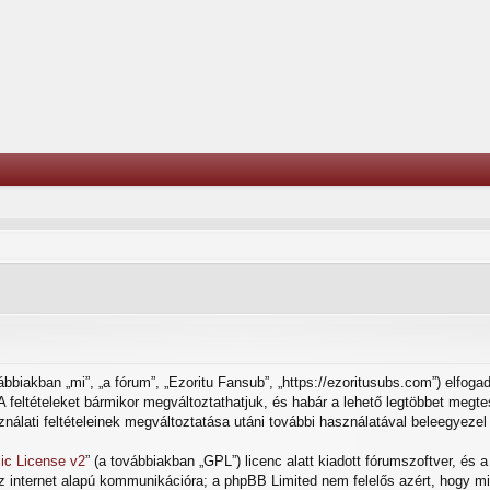
bbiakban „mi”, „a fórum”, „Ezoritu Fansub”, „https://ezoritusubs.com”) elfoga
t. A feltételeket bármikor megváltoztathatjuk, és habár a lehető legtöbbet meg
ználati feltételeinek megváltoztatása utáni további használatával beleegyezel 
ic License v2
” (a továbbiakban „GPL”) licenc alatt kiadott fórumszoftver, és 
az internet alapú kommunikációra; a phpBB Limited nem felelős azért, hogy mi