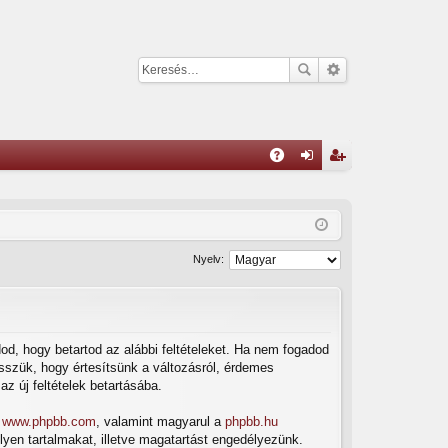
G
yI
el
eg
K
ép
is
és
ztr
Nyelv:
ác
ió
dod, hogy betartod az alábbi feltételeket. Ha nem fogadod
tesszük, hogy értesítsünk a változásról, érdemes
az új feltételek betartásába.
a
www.phpbb.com
, valamint magyarul a
phpbb.hu
lyen tartalmakat, illetve magatartást engedélyezünk.