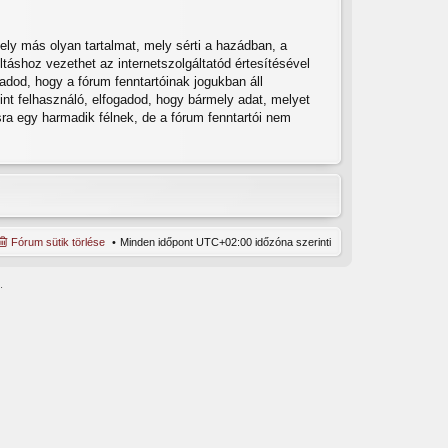
ly más olyan tartalmat, mely sérti a hazádban, a
táshoz vezethet az internetszolgáltatód értesítésével
adod, hogy a fórum fenntartóinak jogukban áll
int felhasználó, elfogadod, hogy bármely adat, melyet
a egy harmadik félnek, de a fórum fenntartói nem
Fórum sütik törlése
Minden időpont
UTC+02:00
időzóna szerinti
.