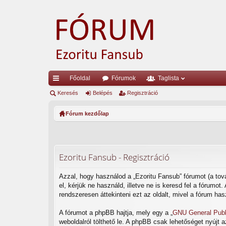
Főoldal
Fórumok
Taglista
yo
Keresés
Belépés
Regisztráció
rs
Fórum kezdőlap
lin
ke
k
Ezoritu Fansub - Regisztráció
Azzal, hogy használod a „Ezoritu Fansub” fórumot (a tová
el, kérjük ne használd, illetve ne is keresd fel a fórumo
rendszeresen áttekinteni ezt az oldalt, mivel a fórum has
A fórumot a phpBB hajtja, mely egy a „
GNU General Publ
weboldalról tölthető le. A phpBB csak lehetőséget nyújt 