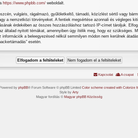
 a
https://www.phpbb.com/
weboldalt.
cén, vulgáris, rágalmazó, gyűlöletkeltő, támadó, közízlést sértő vagy bárme
gy a nemzetközi törvényeket. A fentiek megsértése azonnali és végleges kitil
atásának érdekében az összes hozzászóláshoz tartozó IP-címet tároljuk. Elfog
 az általad nyitott témákat, amennyiben úgy ítélik meg, hogy ez szükséges. M
z információk a beleegyezésed nélkül semmilyen módon nem kerülnek átadásr
„hackertámadás” esetén.
Kapcsolat
A csapat
Powered by
phpBB
® Forum Software © phpBB Limited
Color scheme created with Colorize It
Style by
Arty
Magyar fordítás ©
Magyar phpBB Közösség