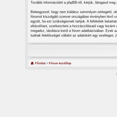
További információért a phpBB-ről, kérjük, látogasd meg
Beleegyezel, hogy nem küldesz semmilyen sértegető, obsz
fórumot kiszolgáló szerver országában érvényben lévő va
együtt, ha ezt szükségesnek tartjuk. A feltételek betart
eltávolítani, szerkeszteni a hozzászólásaid vagy lezárni
megadsz, tárolásra kerül a fórum adatbázisában. Ezek a
tudnak felelősséget vállalni az adatokért egy esetleges 
Főoldal
Fórum kezdőlap