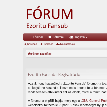
Főoldal
Fórumok
Taglista
yo
Keresés
Belépés
Regisztráció
rs
Fórum kezdőlap
lin
ke
k
Ezoritu Fansub - Regisztráció
Azzal, hogy használod a „Ezoritu Fansub” fórumot (a tová
el, kérjük ne használd, illetve ne is keresd fel a fórumo
rendszeresen áttekinteni ezt az oldalt, mivel a fórum has
A fórumot a phpBB hajtja, mely egy a „
GNU General Publ
weboldalról tölthető le. A phpBB csak lehetőséget nyújt 