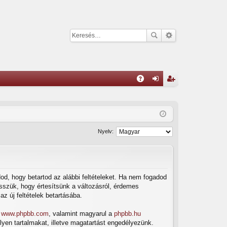
G
yI
el
eg
K
ép
is
és
ztr
Nyelv:
ác
ió
dod, hogy betartod az alábbi feltételeket. Ha nem fogadod
tesszük, hogy értesítsünk a változásról, érdemes
az új feltételek betartásába.
a
www.phpbb.com
, valamint magyarul a
phpbb.hu
lyen tartalmakat, illetve magatartást engedélyezünk.