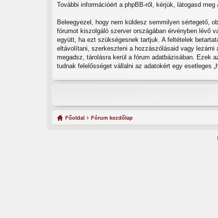
További információért a phpBB-ről, kérjük, látogasd meg
Beleegyezel, hogy nem küldesz semmilyen sértegető, obsz
fórumot kiszolgáló szerver országában érvényben lévő va
együtt, ha ezt szükségesnek tartjuk. A feltételek betart
eltávolítani, szerkeszteni a hozzászólásaid vagy lezárni
megadsz, tárolásra kerül a fórum adatbázisában. Ezek a
tudnak felelősséget vállalni az adatokért egy esetleges 
Főoldal
Fórum kezdőlap