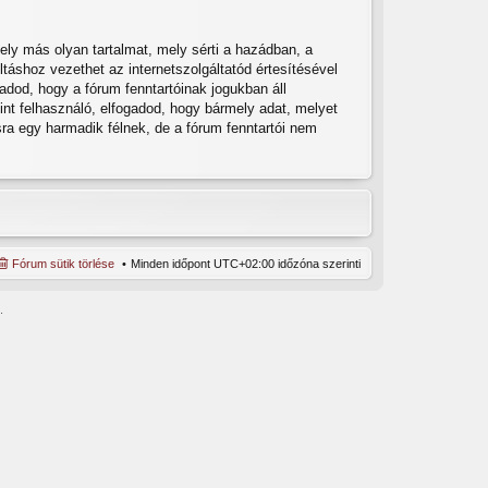
ly más olyan tartalmat, mely sérti a hazádban, a
táshoz vezethet az internetszolgáltatód értesítésével
adod, hogy a fórum fenntartóinak jogukban áll
int felhasználó, elfogadod, hogy bármely adat, melyet
a egy harmadik félnek, de a fórum fenntartói nem
Fórum sütik törlése
Minden időpont
UTC+02:00
időzóna szerinti
.