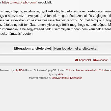
 a
https://www.phpbb.com/
weboldalt.
cén, vulgáris, rágalmazó, gyűlöletkeltő, támadó, közízlést sértő vagy bárme
gy a nemzetközi törvényeket. A fentiek megsértése azonnali és végleges kitil
atásának érdekében az összes hozzászóláshoz tartozó IP-címet tároljuk. Elfog
 az általad nyitott témákat, amennyiben úgy ítélik meg, hogy ez szükséges. M
z információk a beleegyezésed nélkül semmilyen módon nem kerülnek átadásr
„hackertámadás” esetén.
Kapcsolat
A csapat
Powered by
phpBB
® Forum Software © phpBB Limited
Color scheme created with Colorize It
Style by
Arty
Magyar fordítás ©
Magyar phpBB Közösség