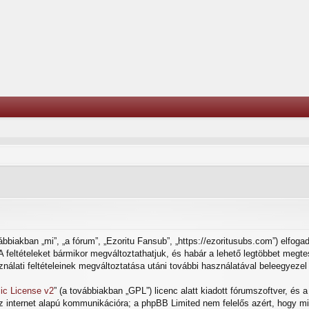
bbiakban „mi”, „a fórum”, „Ezoritu Fansub”, „https://ezoritusubs.com”) elfoga
t. A feltételeket bármikor megváltoztathatjuk, és habár a lehető legtöbbet meg
ználati feltételeinek megváltoztatása utáni további használatával beleegyezel 
ic License v2
” (a továbbiakban „GPL”) licenc alatt kiadott fórumszoftver, és 
az internet alapú kommunikációra; a phpBB Limited nem felelős azért, hogy mi