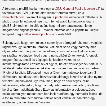
használatával beleegyezel az új feltételek betartásába.
A fórumot a phpBB hajtja, mely egy a „
GNU General Public License v2
” (a
továbbiakban „GPL”) licenc alatt kiadott fórumszoftver, és a
www.phpbb.com
, valamint magyarul a
phpbb.hu
weboldalról tölthető le. A
phpBB csak lehetőséget nyújt az internet alapú kommunikációra; a
phpBB Limited nem felelős azért, hogy milyen tartalmakat, illetve
magatartást engedélyezünk. További információért a phpBB-ről, kérjük,
látogasd meg a
https://www.phpbb.com/
weboldalt.
Beleegyezel, hogy nem küldesz semmilyen sértegető, obszcén, vulgáris,
rágalmazó, gyűlöletkeltő, támadó, közízlést sértő vagy bármely más
olyan tartalmat, mely sérti a hazádban, a fórumot kiszolgáló szerver
országában érvényben lévő vagy a nemzetközi törvényeket. A fentiek
megsértése azonnali és végleges kitiltáshoz vezethet az
internetszolgáltatód értesítésével együtt, ha ezt szükségesnek tartjuk. A
feltételek betartatásának érdekében az összes hozzászóláshoz tartozó
IP-címet tároljuk. Elfogadod, hogy a fórum fenntartóinak jogukban áll
eltávolítani, szerkeszteni a hozzászólásaid vagy lezárni az általad nyitott
témákat, amennyiben úgy ítélik meg, hogy ez szükséges. Mint
felhasználó, elfogadod, hogy bármely adat, melyet megadsz, tárolásra
kerül a fórum adatbázisában. Ezek az információk a beleegyezésed
nélkül semmilyen módon nem kerülnek átadásra egy harmadik félnek, de
a fórum fenntartói nem tudnak felelősséget vállalni az adatokért egy
esetleges „hackertámadás” esetén.