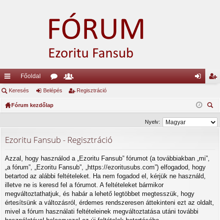
Főoldal
yo
Keresés
Belépés
ór
ag
Regisztráció
el
eg
rs
Fórum kezdőlap
u
lis
ép
is
ere
lin
m
ta
és
ztr
Nyelv:
sé
ke
ok
ác
Ezoritu Fansub - Regisztráció
s
k
ió
Azzal, hogy használod a „Ezoritu Fansub” fórumot (a továbbiakban „mi”,
„a fórum”, „Ezoritu Fansub”, „https://ezoritusubs.com”) elfogadod, hogy
betartod az alábbi feltételeket. Ha nem fogadod el, kérjük ne használd,
illetve ne is keresd fel a fórumot. A feltételeket bármikor
megváltoztathatjuk, és habár a lehető legtöbbet megtesszük, hogy
értesítsünk a változásról, érdemes rendszeresen áttekinteni ezt az oldalt,
mivel a fórum használati feltételeinek megváltoztatása utáni további