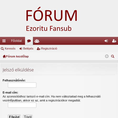
Főoldal
yo
Keresés
Belépés
ór
ag
Regisztráció
el
eg
rs
Fórum kezdőlap
u
lis
ép
is
ere
lin
m
ta
és
ztr
sé
Jelszó elküldése
ke
ok
ác
s
k
ió
Felhasználónév:
E-mail cím:
Az azonosítódhoz tartozó e-mail cím. Ha nem változtattad meg a felhasználó
vezérlőpultban, akkor ez az, amit a regisztrációkor megadtál.