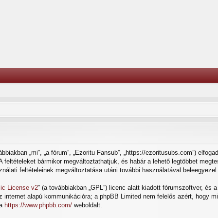
bbiakban „mi”, „a fórum”, „Ezoritu Fansub”, „https://ezoritusubs.com”) elfoga
t. A feltételeket bármikor megváltoztathatjuk, és habár a lehető legtöbbet meg
ználati feltételeinek megváltoztatása utáni további használatával beleegyezel 
ic License v2
” (a továbbiakban „GPL”) licenc alatt kiadott fórumszoftver, és 
az internet alapú kommunikációra; a phpBB Limited nem felelős azért, hogy mi
 a
https://www.phpbb.com/
weboldalt.