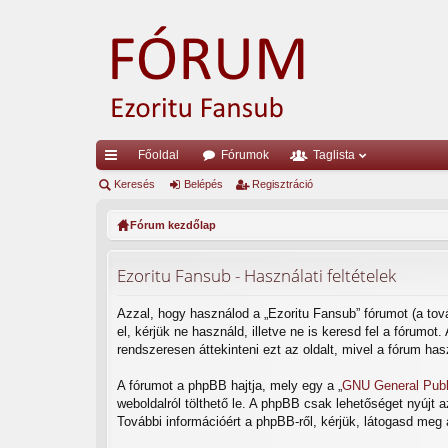
Főoldal
Fórumok
Taglista
yo
Keresés
Belépés
Regisztráció
rs
Fórum kezdőlap
lin
Ezoritu Fansub - Használati feltételek
ke
k
Azzal, hogy használod a „Ezoritu Fansub” fórumot (a tová
el, kérjük ne használd, illetve ne is keresd fel a fórumo
rendszeresen áttekinteni ezt az oldalt, mivel a fórum has
A fórumot a phpBB hajtja, mely egy a „
GNU General Publ
weboldalról tölthető le. A phpBB csak lehetőséget nyújt 
További információért a phpBB-ről, kérjük, látogasd meg