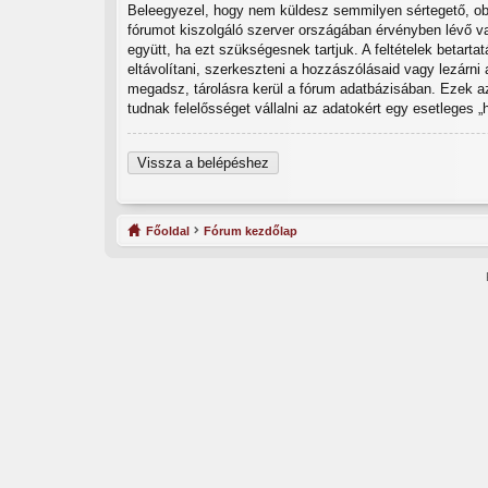
Beleegyezel, hogy nem küldesz semmilyen sértegető, obsz
fórumot kiszolgáló szerver országában érvényben lévő va
együtt, ha ezt szükségesnek tartjuk. A feltételek betart
eltávolítani, szerkeszteni a hozzászólásaid vagy lezárni
megadsz, tárolásra kerül a fórum adatbázisában. Ezek a
tudnak felelősséget vállalni az adatokért egy esetleges 
Vissza a belépéshez
Főoldal
Fórum kezdőlap