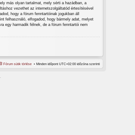
ly más olyan tartalmat, mely sérti a hazádban, a
táshoz vezethet az internetszolgáltatód értesítésével
adod, hogy a fórum fenntartóinak jogukban áll
int felhasználó, elfogadod, hogy bármely adat, melyet
a egy harmadik félnek, de a fórum fenntartói nem
Fórum sütik törlése
Minden időpont
UTC+02:00
időzóna szerinti
.