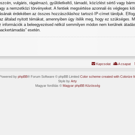
cén, vulgáris, rágalmazó, gyűlöletkeltő, támadó, közízlést sértő vagy bárme
gy a nemzetközi törvényeket. A fentiek megsértése azonnali és végleges kitil
atásának érdekében az összes hozzászóláshoz tartozó IP-címet tároljuk. Elfog
 az általad nyitott témákat, amennyiben úgy ítélik meg, hogy ez szükséges. M
z információk a beleegyezésed nélkül semmilyen módon nem kerülnek átadásr
„hackertámadás” esetén.
Kapcsolat
A csapat
Powered by
phpBB
® Forum Software © phpBB Limited
Color scheme created with Colorize It
Style by
Arty
Magyar fordítás ©
Magyar phpBB Közösség