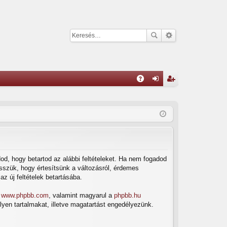
G
yI
el
eg
K
ép
is
és
ztr
ác
ió
dod, hogy betartod az alábbi feltételeket. Ha nem fogadod
tesszük, hogy értesítsünk a változásról, érdemes
az új feltételek betartásába.
a
www.phpbb.com
, valamint magyarul a
phpbb.hu
lyen tartalmakat, illetve magatartást engedélyezünk.