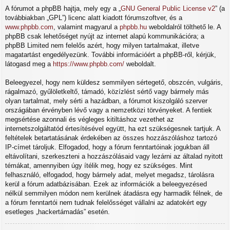
A fórumot a phpBB hajtja, mely egy a „
GNU General Public License v2
” (a
továbbiakban „GPL”) licenc alatt kiadott fórumszoftver, és a
www.phpbb.com
, valamint magyarul a
phpbb.hu
weboldalról tölthető le. A
phpBB csak lehetőséget nyújt az internet alapú kommunikációra; a
phpBB Limited nem felelős azért, hogy milyen tartalmakat, illetve
magatartást engedélyezünk. További információért a phpBB-ről, kérjük,
látogasd meg a
https://www.phpbb.com/
weboldalt.
Beleegyezel, hogy nem küldesz semmilyen sértegető, obszcén, vulgáris,
rágalmazó, gyűlöletkeltő, támadó, közízlést sértő vagy bármely más
olyan tartalmat, mely sérti a hazádban, a fórumot kiszolgáló szerver
országában érvényben lévő vagy a nemzetközi törvényeket. A fentiek
megsértése azonnali és végleges kitiltáshoz vezethet az
internetszolgáltatód értesítésével együtt, ha ezt szükségesnek tartjuk. A
feltételek betartatásának érdekében az összes hozzászóláshoz tartozó
IP-címet tároljuk. Elfogadod, hogy a fórum fenntartóinak jogukban áll
eltávolítani, szerkeszteni a hozzászólásaid vagy lezárni az általad nyitott
témákat, amennyiben úgy ítélik meg, hogy ez szükséges. Mint
felhasználó, elfogadod, hogy bármely adat, melyet megadsz, tárolásra
kerül a fórum adatbázisában. Ezek az információk a beleegyezésed
nélkül semmilyen módon nem kerülnek átadásra egy harmadik félnek, de
a fórum fenntartói nem tudnak felelősséget vállalni az adatokért egy
esetleges „hackertámadás” esetén.