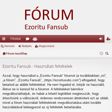
Főoldal
yo
Keresés
Belépés
ór
ag
Regisztráció
el
eg
rs
Fórum kezdőlap
u
lis
ép
is
ere
lin
m
ta
és
ztr
sé
Ezoritu Fansub - Használati feltételek
ke
ok
ác
s
Azzal, hogy használod a „Ezoritu Fansub” fórumot (a továbbiakban „mi”,
k
ió
„a fórum”, „Ezoritu Fansub”, „https://ezoritusubs.com”) elfogadod, hogy
betartod az alábbi feltételeket. Ha nem fogadod el, kérjük ne használd,
illetve ne is keresd fel a fórumot. A feltételeket bármikor
megváltoztathatjuk, és habár a lehető legtöbbet megtesszük, hogy
értesítsünk a változásról, érdemes rendszeresen áttekinteni ezt az oldalt,
mivel a fórum használati feltételeinek megváltoztatása utáni további
használatával beleegyezel az új feltételek betartásába.