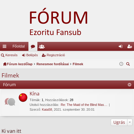
Főoldal
yo
Keresés
Belépés
ór
ag
Regisztráció
el
eg
rs
Fórum kezdőlap
u
Renesmee fordításai
lis
Filmek
ép
is
ere
lin
m
ta
és
ztr
Filmek
sé
ke
ok
ác
Fórum
s
k
ió
Kína
Témák
:
1
,
Hozzászólások
:
28
Utolsó hozzászólás:
Re: The Maid of the Blind Mas…
Szerző:
Kata58
, 2021. szeptember 30. 20:01
Ugrás
Ki van itt